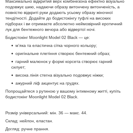
Максимально відкритий верх комбінезона ефектно візуально
подовжує шию, надаючи образу витончену витонченість, а
повністю відкриті руки додають усьому образу жіночної
тендітності. Додайте до бодистокінгу туфлі на високих
підборах і ви отримаєте абсолютно неймовірний еротичний
лук для бентежного вечора або відвертої ночі.
Бодистокінг Moonlight Model 02 Black — це:
м'яка та еластична сітка чорного кольору;
оригінальне плетіння створює бентежний образ;
гарний малюнок у формі корсета створює гарний
силует;
висока лінія стегна візуально подовжує ніжки;
ажурний ліф акцентує на грудях.
Попрощайтеся з рутиною у вашому інтимному житті, купіть
бодистокінг Moonlight Model 02 Black.
Розмір універсальний: мін. 36 — макс. 44.
Склад: нейлон, еластан.
Догляд: ручне прання.