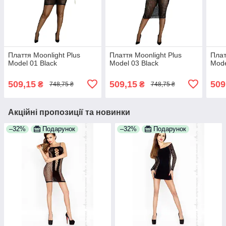
Плаття Moonlight Plus
Плаття Moonlight Plus
Плат
Model 01 Black
Model 03 Black
Mode
509,15
509,15
509
₴
₴
748,75 ₴
748,75 ₴
Акційні пропозиції та новинки
–32%
Подарунок
–32%
Подарунок