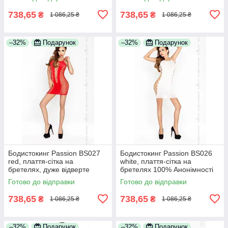
738,65
738,65
₴
₴
1 086,25 ₴
1 086,25 ₴
–32%
Подарунок
–32%
Подарунок
Бодистокинг Passion BS027
Бодистокинг Passion BS026
red, плаття-сітка на
white, плаття-сітка на
бретелях, дуже відверте
бретелях 100% Анонімності
100% Анонімності
Готово до відправки
Готово до відправки
738,65
738,65
₴
₴
1 086,25 ₴
1 086,25 ₴
–32%
Подарунок
–32%
Подарунок