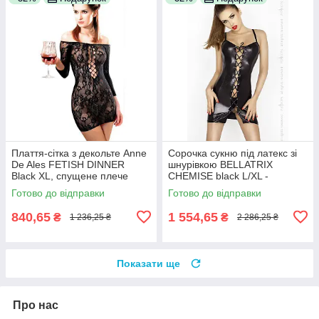
Плаття-сітка з декольте Anne
Сорочка сукню під латекс зі
De Ales FETISH DINNER
шнурівкою BELLATRIX
Black XL, спущене плече
CHEMISE black L/XL -
100% Анонімності
Passion, трусики 100%
Готово до відправки
Готово до відправки
Анонімності
840,65
1 554,65
₴
₴
1 236,25 ₴
2 286,25 ₴
Показати ще
Про нас