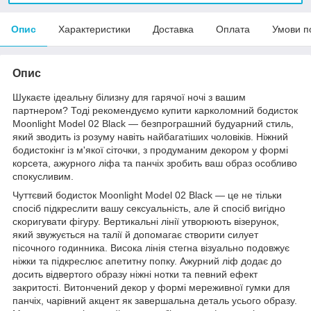
Опис
Характеристики
Доставка
Оплата
Умови п
Опис
Шукаєте ідеальну білизну для гарячої ночі з вашим
партнером? Тоді рекомендуємо купити карколомний бодисток
Moonlight Model 02 Black — безпрограшний будуарний стиль,
який зводить із розуму навіть найбагатіших чоловіків. Ніжний
бодистокінг із м'якої сіточки, з продуманим декором у формі
корсета, ажурного ліфа та панчіх зробить ваш образ особливо
спокусливим.
Чуттєвий бодисток Moonlight Model 02 Black — це не тільки
спосіб підкреслити вашу сексуальність, але й спосіб вигідно
скоригувати фігуру. Вертикальні лінії утворюють візерунок,
який звужується на талії й допомагає створити силует
пісочного годинника. Висока лінія стегна візуально подовжує
ніжки та підкреслює апетитну попку. Ажурний ліф додає до
досить відвертого образу ніжні нотки та певний ефект
закритості. Витончений декор у формі мереживної гумки для
панчіх, чарівний акцент як завершальна деталь усього образу.