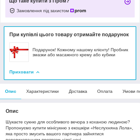
Що таке купити з Пром?
Замовлення під захистом
При купівлі цього товару отримайте подарунок
Подарунок! Кожному нашому клієнту! Пробник
змазки або масажного крему або кубики
Приховати
Опис
Характеристики
Доставка
Оплата
Умови п
Опис
Шукаєте сукню для особливого вечора з коханою людиною?
Пропонуємо купити мінісукню з екошкіри «Неслухняна Лола»,
яка просто змусить вашого партнера зайнятися
перевихованням протягом цілої ночі.