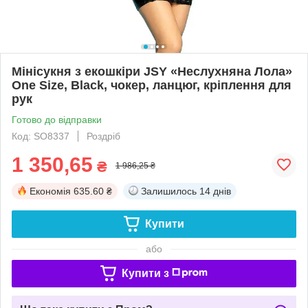
Мінісукня з екошкіри JSY «Неслухняна Лола»
One Size, Black, чокер, ланцюг, кріплення для
рук
Готово до відправки
Код: SO8337
Роздріб
1 350,65
₴
1 986,25 ₴
Економія
635.60 ₴
Залишилось
14 днів
Купити
або
Купити з