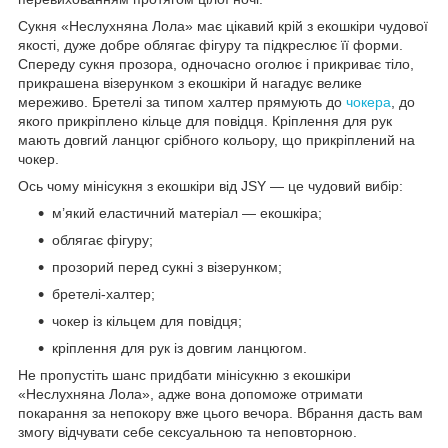
Сукня «Неслухняна Лола» має цікавий крій з екошкіри чудової
якості, дуже добре облягає фігуру та підкреслює її форми.
Спереду сукня прозора, одночасно оголює і прикриває тіло,
прикрашена візерунком з екошкіри й нагадує велике
мереживо. Бретелі за типом халтер прямують до
чокера
, до
якого прикріплено кільце для повідця. Кріплення для рук
мають довгий ланцюг срібного кольору, що прикріплений на
чокер.
Ось чому мінісукня з екошкіри від JSY — це чудовий вибір:
м’який еластичний матеріал — екошкіра;
облягає фігуру;
прозорий перед сукні з візерунком;
бретелі-халтер;
чокер із кільцем для повідця;
кріплення для рук із довгим ланцюгом.
Не пропустіть шанс придбати мінісукню з екошкіри
«Неслухняна Лола», адже вона допоможе отримати
покарання за непокору вже цього вечора. Вбрання дасть вам
змогу відчувати себе сексуальною та неповторною.