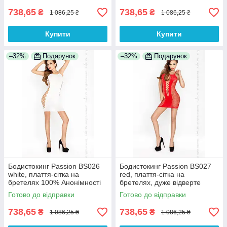
738,65
738,65
₴
₴
1 086,25 ₴
1 086,25 ₴
Купити
Купити
–32%
Подарунок
–32%
Подарунок
Бодистокинг Passion BS026
Бодистокинг Passion BS027
white, плаття-сітка на
red, плаття-сітка на
бретелях 100% Анонімності
бретелях, дуже відверте
100% Анонімності
Готово до відправки
Готово до відправки
738,65
738,65
₴
₴
1 086,25 ₴
1 086,25 ₴