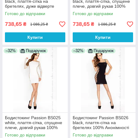
black, плаття-сітка на
black, плаття-сітка, спущене
бретелях, дуже відверте
плече, довгий рукав 100%
100% Анонімності
Анонімності
Готово до відправки
Готово до відправки
738,65
738,65
₴
₴
1 086,25 ₴
1 086,25 ₴
Купити
Купити
–32%
Подарунок
–32%
Подарунок
Бодистокинг Passion BS025
Бодистокинг Passion BS026
white, плаття-сітка, спущене
black, плаття-сітка на
плече, довгий рукав 100%
бретелях 100% Анонімності
Анонімності
Готово до відправки
Готово до відправки