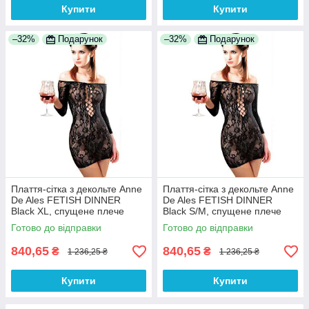
Купити
Купити
–32%
Подарунок
–32%
Подарунок
Плаття-сітка з декольте Anne
Плаття-сітка з декольте Anne
De Ales FETISH DINNER
De Ales FETISH DINNER
Black XL, спущене плече
Black S/M, спущене плече
100% Анонімності
100% Анонімності
Готово до відправки
Готово до відправки
840,65
840,65
₴
₴
1 236,25 ₴
1 236,25 ₴
Купити
Купити