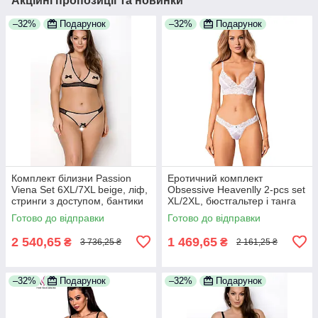
Акційні пропозиції та новинки
–32%
Подарунок
–32%
Подарунок
Комплект білизни Passion
Еротичний комплект
Viena Set 6XL/7XL beige, ліф,
Obsessive Heavenlly 2-pcs set
стринги з доступом, бантики
XL/2XL, бюстгальтер і танга
Готово до відправки
Готово до відправки
2 540,65
1 469,65
₴
₴
3 736,25 ₴
2 161,25 ₴
–32%
Подарунок
–32%
Подарунок