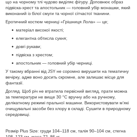
що на чорному тлі чудово виділяє фігуру. Доповнює образ
підвіска-хрест та апостольник — головний убір монашки, який
виконаний із білої смуги та чорної сітчастої тканини.
Еротичний костюм черниці «Грішниця Лола» — це;
матеріал високої якості;
елегантна обтисла сукня;
довгі рукави;
підвіска з хрестом;
апостольник — головний убір черниці.
У такому вбранні від JSY не соромно вирушити на тематичну
вечірку, адже воно досить скромне, але залишає місце для
фантазії.
Догляд. Щоб річ не втратила первісний вигляд, прати можна
за температури не вище 30 °C вручну або на ручному,
делікатному режимі пральної машини. Використовувати м’які
очищувальні засоби без хлору в складі. Сушити в природному
середовищі.
Розмір Plus Size: груди 104–118 см, талія 90–104 см, стегна
108–123 см, маса 72–86 кг.