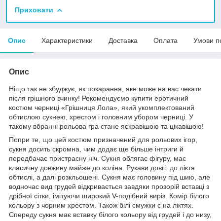
Приховати
Опис
Характеристики
Доставка
Оплата
Умови п
Опис
Ніщо так не збуджує, як покарання, яке може на вас чекати
після грішного вчинку! Рекомендуємо купити еротичний
костюм черниці «Грішниця Лола», який укомплектований
обтислою сукнею, хрестом і головним убором черниці. У
такому вбранні рольова гра стане яскравішою та цікавішою!
Попри те, що цей костюм призначений для рольових ігор,
сукня досить скромна, чим додає ще більше інтриги й
передбачає пристрасну ніч. Сукня облягає фігуру, має
класичну довжину майже до коліна. Рукави довгі: до ліктя
обтислі, а далі розкльошені. Сукня має головину під шию, але
водночас вид грудей відкривається завдяки прозорій вставці з
дрібної сітки, імітуючи широкий V-подібний виріз. Комір білого
кольору з чорним хрестом. Також білі смужки є на ліктях.
Спереду сукня має вставку білого кольору від грудей і до низу,