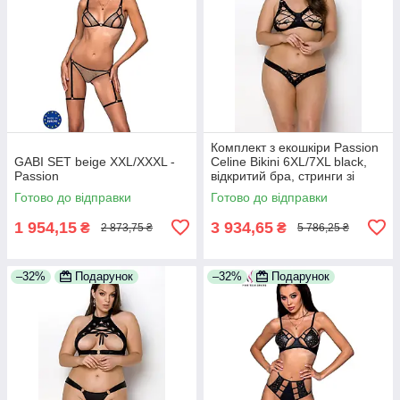
Комплект з екошкіри Passion
GABI SET beige XXL/XXXL -
Celine Bikini 6XL/7XL black,
Passion
відкритий бра, стринги зі
шнурівкою
Готово до відправки
Готово до відправки
1 954,15
3 934,65
₴
₴
2 873,75 ₴
5 786,25 ₴
–32%
Подарунок
–32%
Подарунок