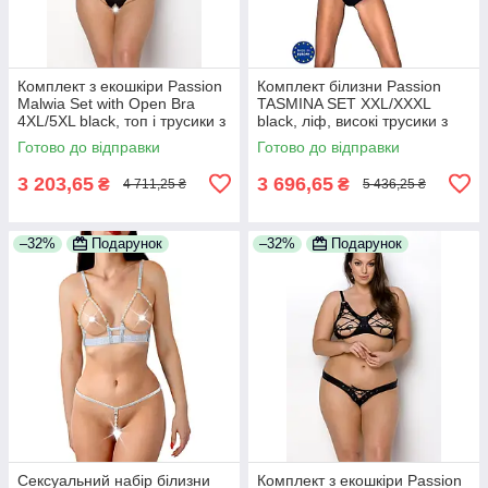
Комплект з екошкіри Passion
Комплект білизни Passion
Malwia Set with Open Bra
TASMINA SET XXL/XXXL
4XL/5XL black, топ і трусики з
black, ліф, високі трусики з
люверсами
корсетом ззаду
Готово до відправки
Готово до відправки
3 203,65
3 696,65
₴
₴
4 711,25 ₴
5 436,25 ₴
–32%
Подарунок
–32%
Подарунок
Сексуальний набір білизни
Комплект з екошкіри Passion