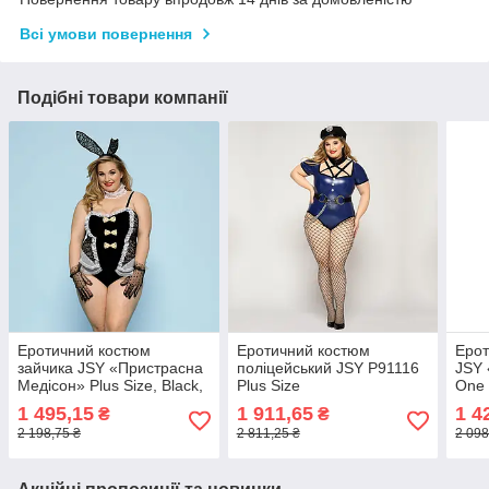
Всі умови повернення
Подібні товари компанії
Еротичний костюм
Еротичний костюм
Ерот
зайчика JSY «Пристрасна
поліцейський JSY P91116
JSY 
Медісон» Plus Size, Black,
Plus Size
One 
боді, вушка, рукавички,
убір,
1 495,15
1 911,65
1 4
₴
₴
хвіст, чокер
2 198,75 ₴
2 811,25 ₴
2 098