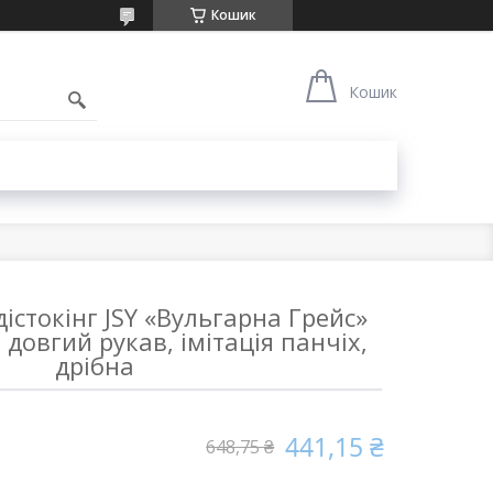
Кошик
1
Кошик
стокінг JSY «Вульгарна Грейс»
k, довгий рукав, імітація панчіх,
дрібна
441,15 ₴
648,75 ₴