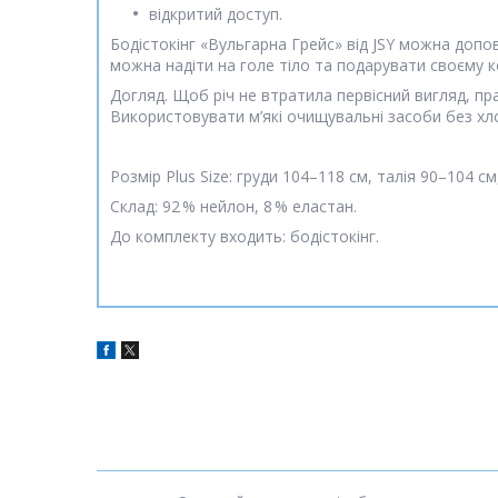
відкритий доступ.
Бодістокінг «Вульгарна Грейс» від JSY можна доп
можна надіти на голе тіло та подарувати своєму к
Догляд. Щоб річ не втратила первісний вигляд, п
Використовувати м’які очищувальні засоби без хл
Розмір Plus Size: груди 104–118 см, талія 90–104 см
Склад: 92 % нейлон, 8 % еластан.
До комплекту входить: бодістокінг.