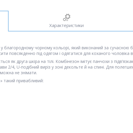
Характеристики
» у благородному чорному кольорі, який виконаний за сучасною 
ити повсякденно під одягом і одягатися для коханого чоловіка 
ється як друга шкіра на тілі. Комбінезон імітує панчохи з підв’яз
кави 2/4, U-подібний виріз у зоні декольте й на спині. Для поле
 можна не знімати.
» такий привабливий: