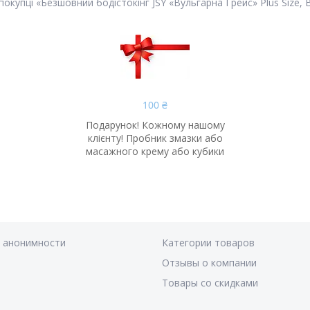
пці «Безшовний бодістокінг JSY «Вульгарна Грейс» Plus Size, Bla
100 ₴
Подарунок! Кожному нашому
клієнту! Пробник змазки або
масажного крему або кубики
я анонимности
Категории товаров
Отзывы о компании
Товары со скидками