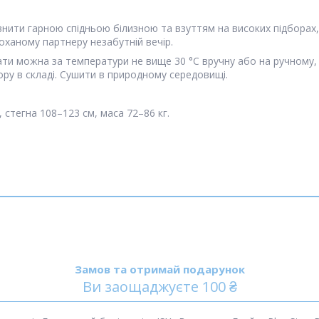
овнити гарною спідньою білизною та взуттям на високих підборах
оханому партнеру незабутній вечір.
рати можна за температури не вище 30 °C вручну або на ручному,
ору в складі. Сушити в природному середовищі.
, стегна 108–123 см, маса 72–86 кг.
Замов та отримай подарунок
Ви заощаджуєте 100 ₴