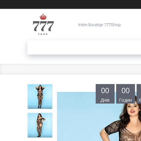
Intim Boutiqe 777Shop
0
0
0
0
Днів
Годин
Х