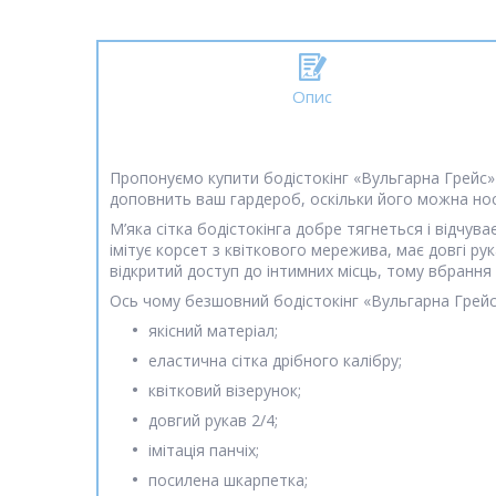
Опис
Пропонуємо купити бодістокінг «Вульгарна Грейс
доповнить ваш гардероб, оскільки його можна нос
М’яка сітка бодістокінга добре тягнеться і відчува
імітує корсет з квіткового мережива, має довгі ру
відкритий доступ до інтимних місць, тому вбрання
Ось чому безшовний бодістокінг «Вульгарна Грейс
якісний матеріал;
еластична сітка дрібного калібру;
квітковий візерунок;
довгий рукав 2/4;
імітація панчіх;
посилена шкарпетка;