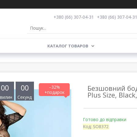
+380 (66) 307-04-31
+380 (66) 307-04-3
КАТАЛОГ ТОВАРОВ
0
0
0
0
Безшовний боді
–32%
Plus Size, Blac
вилин
Секунд
Готово до відправки
Код:
SO8372