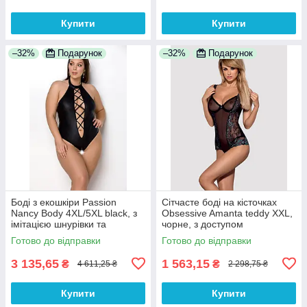
Купити
Купити
–32%
Подарунок
–32%
Подарунок
Боді з екошкіри Passion
Сітчасте боді на кісточках
Nancy Body 4XL/5XL black, з
Obsessive Amanta teddy XXL,
імітацією шнурівки та
чорне, з доступом
відкритим доступом
Готово до відправки
Готово до відправки
3 135,65
1 563,15
₴
₴
4 611,25 ₴
2 298,75 ₴
Купити
Купити