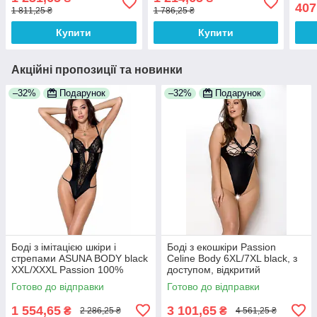
хвіст, вушка
шнурівка
407
1 811,25 ₴
1 786,25 ₴
Купити
Купити
Акційні пропозиції та новинки
–32%
Подарунок
–32%
Подарунок
Боді з імітацією шкіри і
Боді з екошкіри Passion
стрепами ASUNA BODY black
Celine Body 6XL/7XL black, з
XXL/XXXL Passion 100%
доступом, відкритий
Анонімності
Готово до відправки
Готово до відправки
1 554,65
3 101,65
₴
₴
2 286,25 ₴
4 561,25 ₴