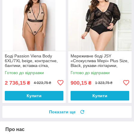
Боді Passion Viena Body
Мереживне боді JSY
6XL/7XL beige, контрастне,
«Спокуслива Мері» Plus Size,
бантики, вставка-сітка,
Black, рукави-ліхтарики,
відкриті сідниці
дрібна сітка
Готово до відправки
Готово до відправки
2 736,15
900,15
₴
₴
4 023,75 ₴
1 323,75 ₴
Купити
Купити
Показати ще
Про нас