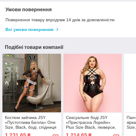
Умови повернення
Повернення товару впродовж 14 днів за домовленістю
Всі умови повернення
Подібні товари компанії
Костюм зайчика JSY
Сексуальне боді JSY
Панч
«Пустотлива Белла» One
«Пристрасна Лорейн»
зірк
Size, Black, боді, спідниця
Plus Size Black, люверси,
Size,
з гартерами, краватка,
стрепи, екошкіра,
іміт
1 231,65
1 214,65
₴
₴