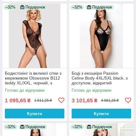
–32%
Подарунок
–32%
Подарунок
Бодистокінг із великої сітки з
Боді з екошкіри Passion
мереживом Obsessive B112
Celine Body 4XL/5XL black, з
teddy XL/XXL, чорний, з
доступом, відкритий
доступом
Готово до відправки
Готово до відправки
1 095,65
3 101,65
₴
₴
1 611,25 ₴
4 561,25 ₴
Купити
Купити
–32%
Подарунок
–32%
Подарунок