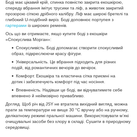
Боді має цікавий крій, спинка повністю закрита екошкірою,
спереду вбрання імітує трусики та ліф, а животик закритий
прозорою сіткою дрібного калібру. Ліф має широкі бретелі та
глибокий U-подібний виріз. Боді доповнює портупея з
гартерами
із широких ременів.
Ось що ви отримаєте, якщо купите боді з екошкіри
«Спокуслива Морган»:
Спокусливість. Боді допомагає створити спокусливий
образ, підкреслюючи красу фігури.
Універсальність. Це вбрання підходить для різних
подій, від романтичних вечорів до вечірок.
Комфорт. Екошкіра та еластична сітка приємні на
дотик і забезпечують комфорт під час носіння.
Впевненість. Надівши це боді, ви відчуватимете себе
впевнено й неймовірно привабливо.
Догляд. Щоб річ від JSY не втратила вихідний вигляд, можна
прати за температури не вище 30 °C вручну або на ручному,
делікатному режимі пральної машини. Використовувати м’які
очищувальні засоби без хлору в складі. Сушити в природному
середовищі.