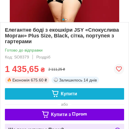
Елегантне боді з екошкіри JSY «Спокуслива
Морган» Plus Size, Black, сітка, портупея з
гартерами
Готово до відправки
Код: SO8379
Роздріб
1 435,65
₴
2 111,25 ₴
Економія
675.60 ₴
Залишилось
14 днів
Купити
або
Купити з