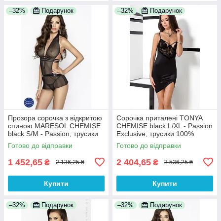
–32%
Подарунок
–32%
Подарунок
Прозора сорочка з відкритою
Сорочка приталені TONYA
спиною MARESOL CHEMISE
CHEMISE black L/XL - Passion
black S/M - Passion, трусики
Exclusive, трусики 100%
100% Анонімності
Анонімності
Готово до відправки
Готово до відправки
1 452,65
2 404,65
₴
₴
2 136,25 ₴
3 536,25 ₴
Купити
Купити
–32%
Подарунок
–32%
Подарунок