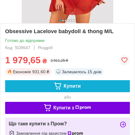
Obsessive Lacelove babydoll & thong M/L
Готово до відправки
Код: SO8647
Роздріб
1 979,65
₴
2 911,25 ₴
Економія
931.60 ₴
Залишилось
15 днів
Купити
або
Купити з
Що таке купити з Пром?
Замовлення під захистом