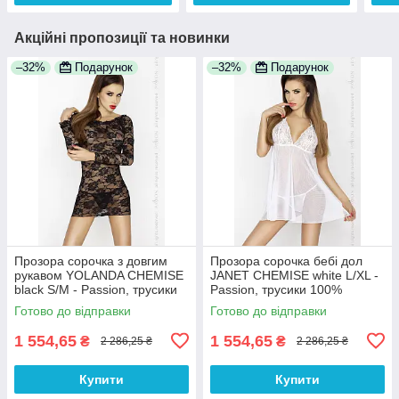
Акційні пропозиції та новинки
–32%
Подарунок
–32%
Подарунок
Прозора сорочка з довгим
Прозора сорочка бебі дол
рукавом YOLANDA CHEMISE
JANET CHEMISE white L/XL -
black S/M - Passion, трусики
Passion, трусики 100%
100% Анонімності
Анонімності
Готово до відправки
Готово до відправки
1 554,65
1 554,65
₴
₴
2 286,25 ₴
2 286,25 ₴
Купити
Купити