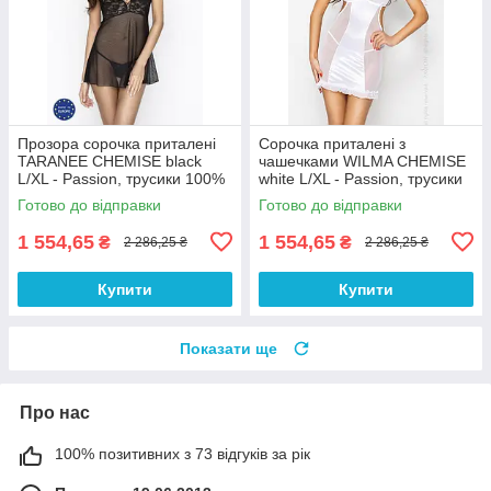
Прозора сорочка приталені
Сорочка приталені з
TARANEE CHEMISE black
чашечками WILMA CHEMISE
L/XL - Passion, трусики 100%
white L/XL - Passion, трусики
Анонімності
100% Анонімності
Готово до відправки
Готово до відправки
1 554,65
1 554,65
₴
₴
2 286,25 ₴
2 286,25 ₴
Купити
Купити
Показати ще
Про нас
100% позитивних з 73 відгуків за рік