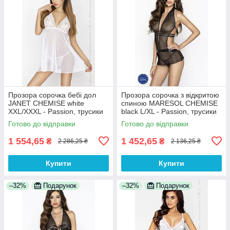
Прозора сорочка бебі дол
Прозора сорочка з відкритою
JANET CHEMISE white
спиною MARESOL CHEMISE
XXL/XXXL - Passion, трусики
black L/XL - Passion, трусики
100% Анонімності
100% Анонімності
Готово до відправки
Готово до відправки
1 554,65
1 452,65
₴
₴
2 286,25 ₴
2 136,25 ₴
Купити
Купити
–32%
Подарунок
–32%
Подарунок