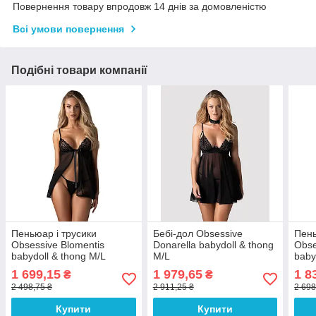
Повернення товару впродовж 14 днів за домовленістю
Всі умови повернення
Подібні товари компанії
Пеньюар і трусики
Бебі-дол Obsessive
Пень
Obsessive Blomentis
Donarella babydoll & thong
Obse
babydoll & thong M/L
M/L
baby
1 699,15
1 979,65
1 8
₴
₴
2 498,75 ₴
2 911,25 ₴
2 698
Купити
Купити