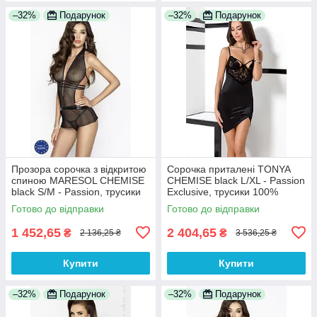
–32%
Подарунок
–32%
Подарунок
Прозора сорочка з відкритою
Сорочка приталені TONYA
спиною MARESOL CHEMISE
CHEMISE black L/XL - Passion
black S/M - Passion, трусики
Exclusive, трусики 100%
100% Анонімності
Анонімності
Готово до відправки
Готово до відправки
1 452,65
2 404,65
₴
₴
2 136,25 ₴
3 536,25 ₴
Купити
Купити
–32%
Подарунок
–32%
Подарунок