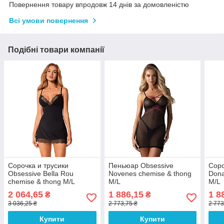
Повернення товару впродовж 14 днів за домовленістю
Всі умови повернення
Подібні товари компанії
Сорочка и трусики
Пеньюар Obsessive
Соро
Obsessive Bella Rou
Novenes chemise & thong
Dona
chemise & thong M/L
M/L
M/L
2 064,65
1 886,15
1 8
₴
₴
3 036,25 ₴
2 773,75 ₴
2 773
Купити
Купити