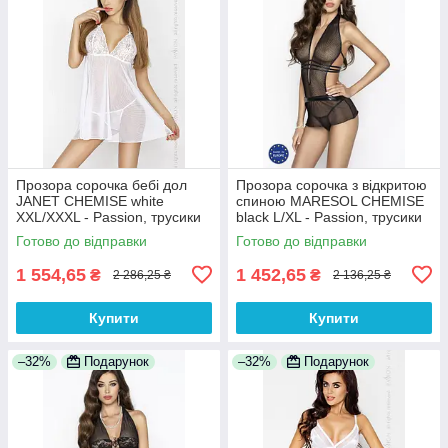
Прозора сорочка бебі дол
Прозора сорочка з відкритою
JANET CHEMISE white
спиною MARESOL CHEMISE
XXL/XXXL - Passion, трусики
black L/XL - Passion, трусики
100% Анонімності
100% Анонімності
Готово до відправки
Готово до відправки
1 554,65
1 452,65
₴
₴
2 286,25 ₴
2 136,25 ₴
Купити
Купити
–32%
Подарунок
–32%
Подарунок