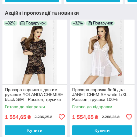
Акційні пропозиції та новинки
–32%
Подарунок
–32%
Подарунок
Прозора сорочка з довгим
Прозора сорочка бебі дол
рукавом YOLANDA CHEMISE
JANET CHEMISE white L/XL -
black S/M - Passion, трусики
Passion, трусики 100%
100% Анонімності
Анонімності
Готово до відправки
Готово до відправки
1 554,65
1 554,65
₴
₴
2 286,25 ₴
2 286,25 ₴
Купити
Купити