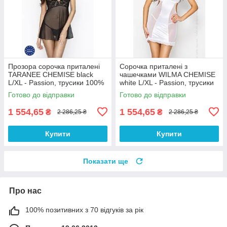
Прозора сорочка приталені
Сорочка приталені з
TARANEE CHEMISE black
чашечками WILMA CHEMISE
L/XL - Passion, трусики 100%
white L/XL - Passion, трусики
Анонімності
100% Анонімності
Готово до відправки
Готово до відправки
1 554,65
1 554,65
₴
₴
2 286,25 ₴
2 286,25 ₴
Купити
Купити
Показати ще
Про нас
100% позитивних з 70 відгуків за рік