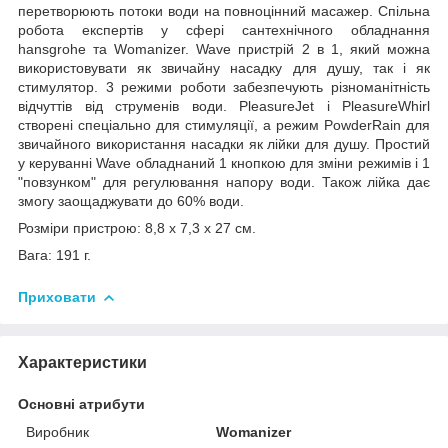
перетворюють потоки води на повноцінний масажер. Спільна
робота експертів у сфері сантехнічного обладнання
hansgrohe та Womanizer. Wave пристрій 2 в 1, який можна
використовувати як звичайну насадку для душу, так і як
стимулятор. 3 режими роботи забезпечують різноманітність
відчуттів від струменів води. PleasureJet і PleasureWhirl
створені спеціально для стимуляції, а режим PowderRain для
звичайного використання насадки як лійки для душу. Простий
у керуванні Wave обладнаний 1 кнопкою для зміни режимів і 1
"повзунком" для регулювання напору води. Також лійка дає
змогу заощаджувати до 60% води.
Розміри пристрою: 8,8 x 7,3 x 27 см.
Вага: 191 г.
Приховати
Характеристики
Основні атрибути
Виробник
Womanizer