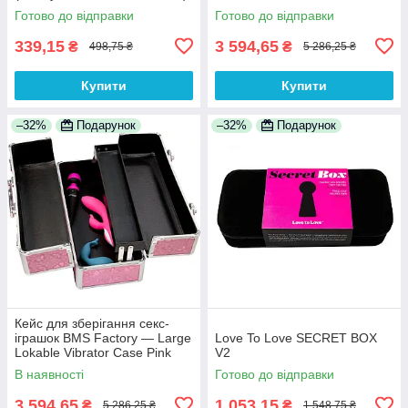
Готово до відправки
Готово до відправки
339,15
3 594,65
₴
₴
498,75 ₴
5 286,25 ₴
Купити
Купити
–32%
Подарунок
–32%
Подарунок
Кейс для зберігання секс-
іграшок BMS Factory — Large
Love To Love SECRET BOX
Lokable Vibrator Case Pink
V2
В наявності
Готово до відправки
3 594,65
1 053,15
₴
₴
5 286,25 ₴
1 548,75 ₴