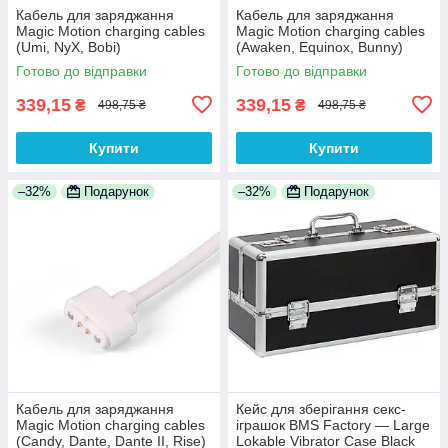
Кабель для заряджання
Кабель для заряджання
Magic Motion charging cables
Magic Motion charging cables
(Umi, NyX, Bobi)
(Awaken, Equinox, Bunny)
Готово до відправки
Готово до відправки
339,15
339,15
₴
₴
498,75 ₴
498,75 ₴
Купити
Купити
–32%
Подарунок
–32%
Подарунок
Кабель для заряджання
Кейс для зберігання секс-
Magic Motion charging cables
іграшок BMS Factory — Large
(Candy, Dante, Dante II, Rise)
Lokable Vibrator Case Black