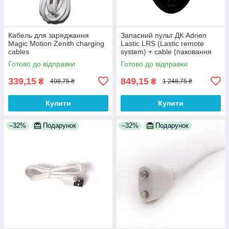
Кабель для заряджання
Запасний пульт ДК Adrien
Magic Motion Zenith charging
Lastic LRS (Lastic remote
cables
system) + cable (паковання
пакет)
Готово до відправки
Готово до відправки
339,15
849,15
₴
₴
498,75 ₴
1 248,75 ₴
Купити
Купити
–32%
Подарунок
–32%
Подарунок