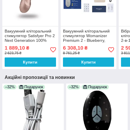
Вакуумний кліторальний
Вакуумний кліторальний
Вібр
стимулятор Satisfyer Pro 2
стимулятор Womanizer
кліт
Next Generation 100%
Premium 2 - Blueberry,
2-в-
Анонімності
функції Autopilot та Smart
оно
1 889,10
6 308,10
2 5
₴
₴
Silenc
Анон
2 623,75 ₴
8 761,25 ₴
3 811
Купити
Купити
Акційні пропозиції та новинки
–32%
Подарунок
–32%
Подарунок