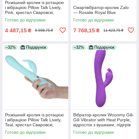
Розкішний кролик із ротацією
і вібрацією Pillow Talk Lively,
Смартвібратор-кролик Zalo
Pink, кристал Сваровскі,
— Rosalie Royal Blue
потрійний відріст
Готово до відправки
Готово до відправки
4 487,15
7 768,15
₴
₴
6 598,75 ₴
11 423,75 ₴
–32%
Подарунок
–32%
Подарунок
Розкішний кролик із ротацією
Вібратор-кролик Wooomy Gili-
і вібрацією Pillow Talk Lively,
Gili Vibrator with Heat Purple,
Teal, кристал Сваровскі,
відросток з вушками, підігрів
потрійний відріст
до 40 °C
Готово до відправки
Готово до відправки