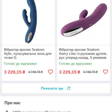
Вібратор-кролик Svakom
Вібратор-кролик Svakom
Aylin, пульсувальна зона для
Avery Lilac із рухомим дулом,
точки G
рух уперед-назад, 5 режимів
Готово до відправки
Готово до відправки
3 229,15
3 229,15
₴
₴
4 748,75 ₴
4 748,75 ₴
Показати ще
Про нас