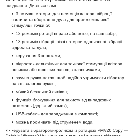
поєднання. Дивіться самі:
3 потужні мотори: для пестощів клітора, вібрації
частини та обертання дула для приголомшливої
стимуляції точки G;
12 режимів ротації вправо або вліво, на ваш вибір;
13 режимів вібрації: різні патерни одночасної вібрації
відростка та дула;
керування 3 кнопками;
відросток-дельфінчик для точкової стимуляції клітора
носиком або ніжніших ласощів плавничками;
зручна ручка-петля, щоб надійно утримувати вібратор
навіть вологою рукою;
м'який безпечний силікон;
функція блокування для захисту від випадкових
натискань (доріжний замок);
USB-кабель для заряджання в комплекті;
можна промивати під струменем води.
Як керувати вібратором-кроликом із ротацією PMV20 Copy —
Dolphin Vibrator? Нижня кнопка вмикає і вимикає вібратор