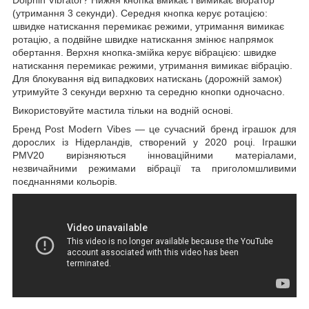
(утримання 3 секунди). Середня кнопка керує ротацією:
швидке натискання перемикає режими, утримання вимикає
ротацію, а подвійне швидке натискання змінює напрямок
обертання. Верхня кнопка-змійка керує вібрацією: швидке
натискання перемикає режими, утримання вимикає вібрацію.
Для блокування від випадкових натискань (дорожній замок)
утримуйте 3 секунди верхню та середню кнопки одночасно.
Використовуйте мастила тільки на водній основі.
Бренд Post Modern Vibes — це сучасний бренд іграшок для
дорослих із Нідерландів, створений у 2020 році. Іграшки
PMV20 вирізняються інноваційними матеріалами,
незвичайними режимами вібрації та приголомшливими
поєднаннями кольорів.