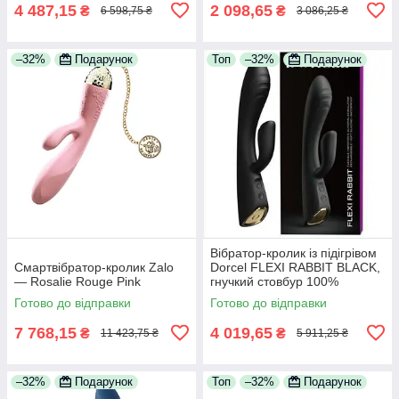
4 487,15
2 098,65
₴
₴
6 598,75 ₴
3 086,25 ₴
–32%
Подарунок
Топ
–32%
Подарунок
Вібратор-кролик із підігрівом
Смартвібратор-кролик Zalo
Dorcel FLEXI RABBIT BLACK,
— Rosalie Rouge Pink
гнучкий стовбур 100%
Анонімності
Готово до відправки
Готово до відправки
7 768,15
4 019,65
₴
₴
11 423,75 ₴
5 911,25 ₴
–32%
Подарунок
Топ
–32%
Подарунок