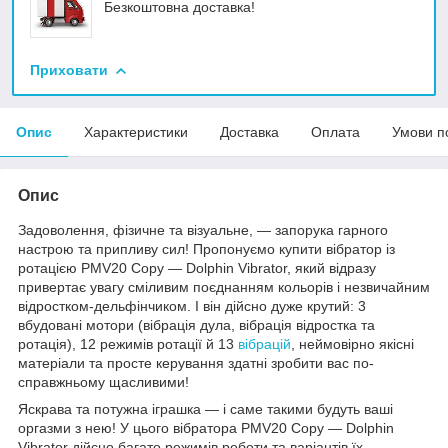
Безкоштовна доставка!
Приховати
Опис
Характеристики
Доставка
Оплата
Умови п
Опис
Задоволення, фізичне та візуальне, — запорука гарного
настрою та припливу сил! Пропонуємо купити вібратор із
ротацією PMV20 Copy — Dolphin Vibrator, який відразу
привертає увагу сміливим поєднанням кольорів і незвичайним
відростком-дельфінчиком. І він дійсно дуже крутий: 3
вбудовані мотори (вібрація дула, вібрація відростка та
ротація), 12 режимів ротації й 13
вібрацій
, неймовірно якісні
матеріали та просте керування здатні зробити вас по-
справжньому щасливими!
Яскрава та потужна іграшка — і саме такими будуть ваші
оргазми з нею! У цього вібратора PMV20 Copy — Dolphin
Vibrator дійсно багато режимів роботи та варіантів їх