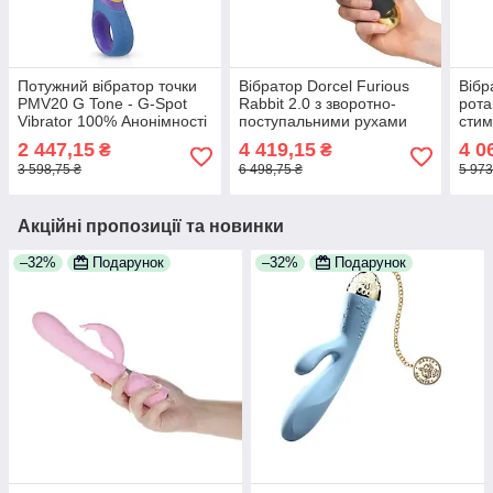
Потужний вібратор точки
Вібратор Dorcel Furious
Вібр
PMV20 G Tone - G-Spot
Rabbit 2.0 з зворотно-
рота
Vibrator 100% Анонімності
поступальними рухами
стим
головки, що
— Do
2 447,15
4 419,15
4 0
₴
₴
перезаряджається 100%
Анон
3 598,75 ₴
6 498,75 ₴
5 973
Анонімності
Акційні пропозиції та новинки
–32%
Подарунок
–32%
Подарунок