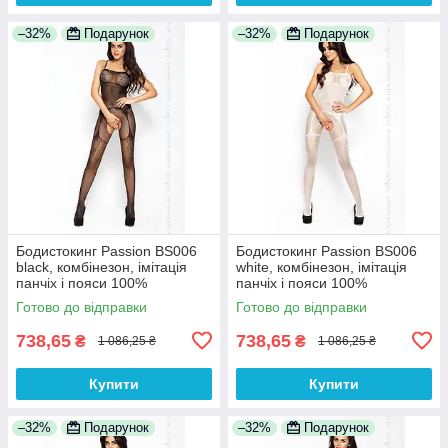
–32%
Подарунок
–32%
Подарунок
Бодистокинг Passion BS006
Бодистокинг Passion BS006
black, комбінезон, імітація
white, комбінезон, імітація
панчіх і пояси 100%
панчіх і пояси 100%
Анонімності
Анонімності
Готово до відправки
Готово до відправки
738,65
738,65
₴
₴
1 086,25 ₴
1 086,25 ₴
Купити
Купити
–32%
Подарунок
–32%
Подарунок