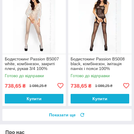
Бодистокинг Passion BS007
Бодистокинг Passion BS008
white, комбінезон, закриті
black, комбінезон, імітація
плечі, рукав 3/4 100%
панчіх і пояси 100%
Анонімності
Анонімності
Готово до відправки
Готово до відправки
738,65
738,65
₴
₴
1 086,25 ₴
1 086,25 ₴
Купити
Купити
Показати ще
Про нас