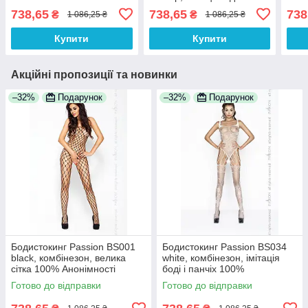
738,65
738,65
738
₴
₴
1 086,25 ₴
1 086,25 ₴
Купити
Купити
Акційні пропозиції та новинки
–32%
Подарунок
–32%
Подарунок
Бодистокинг Passion BS001
Бодистокинг Passion BS034
black, комбінезон, велика
white, комбінезон, імітація
сітка 100% Анонімності
боді і панчіх 100%
Анонімності
Готово до відправки
Готово до відправки