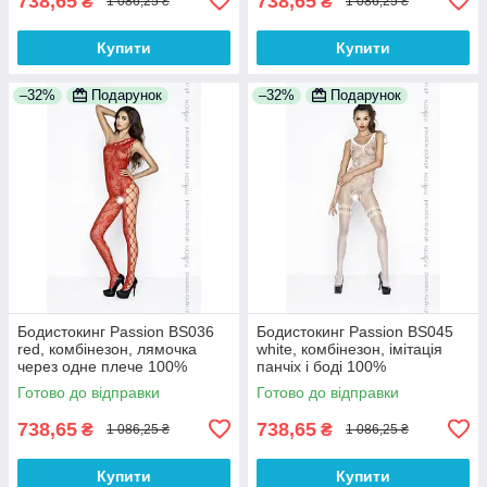
738,65
738,65
₴
₴
1 086,25 ₴
1 086,25 ₴
Купити
Купити
–32%
Подарунок
–32%
Подарунок
Бодистокинг Passion BS036
Бодистокинг Passion BS045
red, комбінезон, лямочка
white, комбінезон, імітація
через одне плече 100%
панчіх і боді 100%
Анонімності
Анонімності
Готово до відправки
Готово до відправки
738,65
738,65
₴
₴
1 086,25 ₴
1 086,25 ₴
Купити
Купити