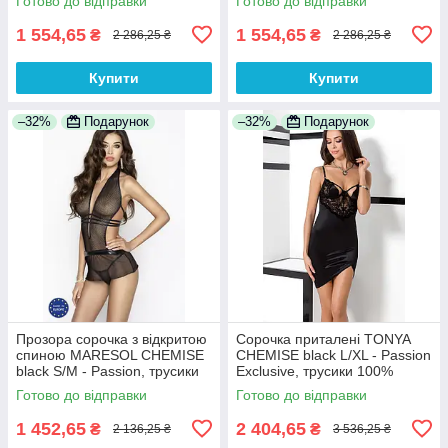
Готово до відправки
Готово до відправки
1 554,65
1 554,65
₴
₴
2 286,25 ₴
2 286,25 ₴
Купити
Купити
–32%
Подарунок
–32%
Подарунок
Прозора сорочка з відкритою
Сорочка приталені TONYA
спиною MARESOL CHEMISE
CHEMISE black L/XL - Passion
black S/M - Passion, трусики
Exclusive, трусики 100%
100% Анонімності
Анонімності
Готово до відправки
Готово до відправки
1 452,65
2 404,65
₴
₴
2 136,25 ₴
3 536,25 ₴