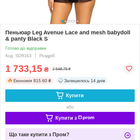
Пеньюар Leg Avenue Lace and mesh babydoll
& panty Black S
Готово до відправки
Код: SO9163
Роздріб
1 733,15
₴
2 548,75 ₴
Економія
815.60 ₴
Залишилось
14 днів
Купити
або
Купити з
Що таке купити з Пром?