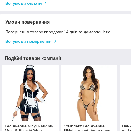
Всі умови оплати
Умови повернення
Повернення товару впродовж 14 днів за домовленістю
Всі умови повернення
Подібні товари компанії
Leg Avenue Vinyl Naughty
Комплект Leg Avenue
Пень
Maid S Black/Whirte
Bikini top and thong panty
and 