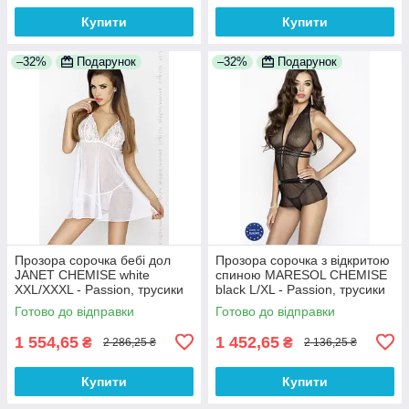
Купити
Купити
–32%
Подарунок
–32%
Подарунок
Прозора сорочка бебі дол
Прозора сорочка з відкритою
JANET CHEMISE white
спиною MARESOL CHEMISE
XXL/XXXL - Passion, трусики
black L/XL - Passion, трусики
100% Анонімності
100% Анонімності
Готово до відправки
Готово до відправки
1 554,65
1 452,65
₴
₴
2 286,25 ₴
2 136,25 ₴
Купити
Купити