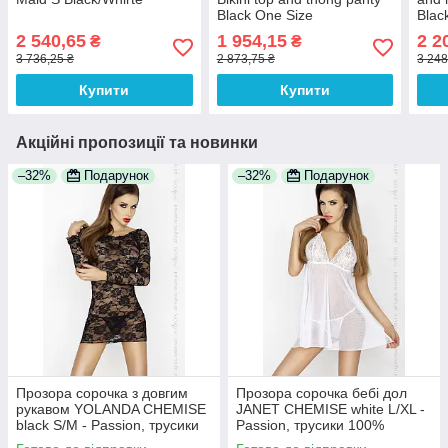
Black One Size
Blac
2 540,65
1 954,15
2 2
₴
₴
3 736,25 ₴
2 873,75 ₴
3 248
Купити
Купити
Акційні пропозиції та новинки
–32%
Подарунок
–32%
Подарунок
Прозора сорочка з довгим
Прозора сорочка бебі дол
рукавом YOLANDA CHEMISE
JANET CHEMISE white L/XL -
black S/M - Passion, трусики
Passion, трусики 100%
100% Анонімності
Анонімності