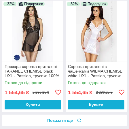
–32%
Подарунок
–32%
Подарунок
Прозора сорочка приталені
Сорочка приталені з
TARANEE CHEMISE black
чашечками WILMA CHEMISE
L/XL - Passion, трусики 100%
white L/XL - Passion, трусики
Анонімності
100% Анонімності
Готово до відправки
Готово до відправки
1 554,65
1 554,65
₴
₴
2 286,25 ₴
2 286,25 ₴
Купити
Купити
Показати ще