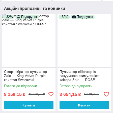
Акційні пропозиції та новинки
–32%
Подарунок
–32%
Подарунок
Смартвібратор-пульсатор
Пульсатор-вібратор із
Zalo — King Velvet Purple,
вакуумною стимуляцією
кристал Swarovski
клітора Zalo — ROSE
Thruster Strawberry Pink
Готово до відправки
Готово до відправки
8 159,15
3 654,15
₴
₴
11 998,75 ₴
5 373,75 ₴
Купити
Купити