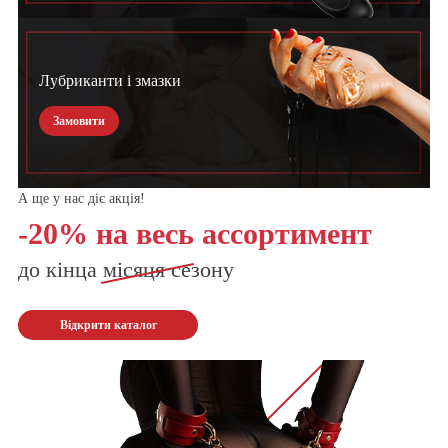
Лубриканти і змазки
Замовити
А ще у нас діє акція!
-20% на весь ассортимент
до кінца
місяця
сезону
Відкрити каталог