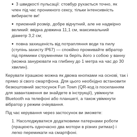
3 швидкості пульсації: стовбур рухається точно, як
член під час проникного сексу, тільки інтенсивність
вибираєте ви!
приємний розмір, добре відчутний, але не надмірно
великий: ввідна довжина 11,1 см, максимальний
діаметр 3,2 см;
повна захищеність від потрапляння води та пилу
(ступінь захисту IP67) — спокійно промивайте вібратор
під прямими струменями та беріть його з собою у ванну
(можна занурювати на глибину до 1 метра на час до 30
хвилин).
Керувати іграшкою можна як двома кнопками на основі, так і
прямо зі свого смартфона. Для цього необхідно встановити
безкоштовний застосунок Fun Town (QR-код із посиланням
для завантаження ви знайдете в інструкції), увімкнути
Bluetooth на телефоні або планшеті, а також увімкнути
вібратор у режим очікування.
Під час керування через застосунок ви зможете:
Насолоджуватися додатковими патернами роботи
(працюють одночасно два мотори в різних ритмах) і
легко перемикати на смартфоні.