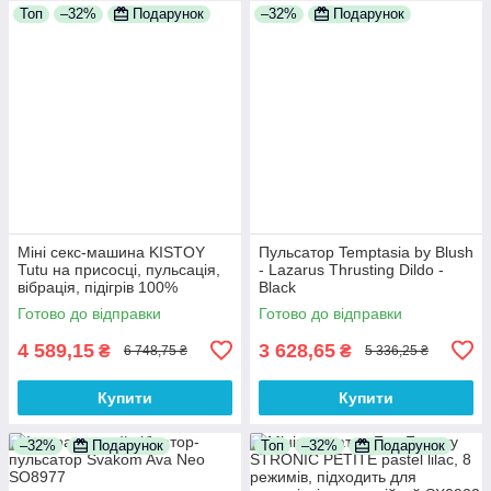
Топ
–32%
Подарунок
–32%
Подарунок
Міні секс-машина KISTOY
Пульсатор Temptasia by Blush
Tutu на присосці, пульсація,
- Lazarus Thrusting Dildo -
вібрація, підігрів 100%
Black
Анонімності
Готово до відправки
Готово до відправки
4 589,15
3 628,65
₴
₴
6 748,75 ₴
5 336,25 ₴
Купити
Купити
–32%
Подарунок
Топ
–32%
Подарунок