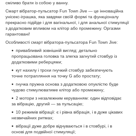
сміливо брати із собою у ванну.
Смарт вібратор-пульсатор Fun Town Jive — це інноваційна
унісекс-іграшка, яка завдяки своїй формі та функціоналу
прекрасно підійде і для вагінальної, і для анальної стимуляції
з додатковим впливом на клітор або промежину. Оргазми
гарантовані!
Особливості смарт вібратора-пульсатора Fun Town Jive:
привабливий зовнішній вигляд: детально
пропрацьована головка та злегка загнутий стовбур із
додатковими реберцями;
кут нахилу і трохи гнучкий стовбур забезпечують
точне потрапляння на точку G або простату;
гнучка пружна основа з додатковою опуклістю буде
чудово стимулюватиме клітор або промежину;
2 мотори з незалежним керуванням: один відповідає
за вібрацію, другий — за пульсацію;
10 режимів вібрації: є і рівна вібрація, і в дуже цікавих
незвичайних ритмах;
вібрації дуже добре відчуваються і в стовбурі, і в
основі для подвійної стимуляції;