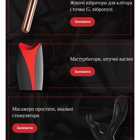
Жіночі вібратори для клітора
і точки G, вібропулі
Замовити
Мастурбатори, штучні вагіни
Замовити
Масажери простати, анальні
стимулятори
Замовити