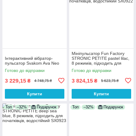
Мініпульсатор Fun Factory
Інтерактивний вібратор-
STRONIC PETITE pastel lilac,
пульсатор Svakom Ava Neo
8 режимів, підходить для
початківців, водостійкий
Готово до відправки
Готово до відправки
3 229,15
3 824,15
₴
₴
4 748,75 ₴
5 623,75 ₴
Купити
Купити
Топ
–32%
Подарунок
Топ
–32%
Подарунок