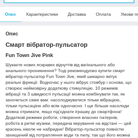
Опис
Характеристики
Доставка
Оплата
Умови п
Опис
Смарт вібратор-пульсатор
Fun Town Jive Pink
Шукаєте нових яскравих відчуттів від вагінального або
анального проникнення? Тоді рекомендуємо купити смарт
вібратор-пульсатор Fun Town Jive, який шикарно імітує
реальні фрикції. Водночас у нього вібрує стовбур і основа, що
створює неймовірну додаткову стимуляцію. 10 режимів
вібрації та 3 швидкості пульсації можна комбінувати так, як
захочеться саме вам: насолоджуватися тільки вібрацією,
тільки пульсацією або всім одночасно. І ще більше насолоди
можна отримати, якщо під’єднати іграшку до смартфона!
Додаткові режими роботи, створення власних патернів,
робота в ритмі музики, передача керування на відстані — цей
красень ніколи не набридне! Вібратор-пульсатор повністю
захищений від потрапляння води та пилу, так що його можна