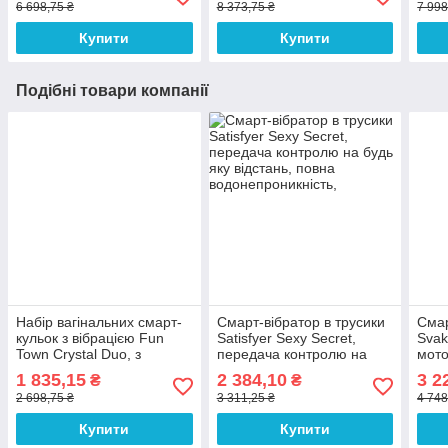
6 698,75 ₴
8 373,75 ₴
7 998
Купити
Купити
Подібні товари компанії
Набір вагінальних смарт-
Смарт-вібратор в трусики
Смар
кульок з вібрацією Fun
Satisfyer Sexy Secret,
Svak
Town Crystal Duo, з
передача контролю на
мото
прозорими скляними
будь яку відстань, повна
на с
1 835,15
2 384,10
3 2
₴
₴
кулями, передача
водонепроникність,
керу
2 698,75 ₴
3 311,25 ₴
4 748
керування, USB-кабель
відс
Купити
Купити