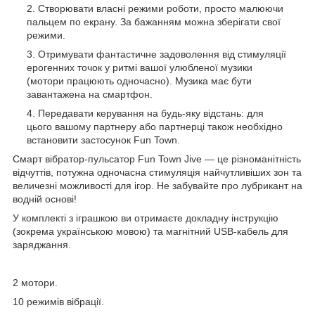
Створювати власні режими роботи, просто малюючи
пальцем по екрану. За бажанням можна зберігати свої
режими.
Отримувати фантастичне задоволення від стимуляції
ерогенних точок у ритмі вашої улюбленої музики
(мотори працюють одночасно). Музика має бути
завантажена на смартфон.
Передавати керування на будь-яку відстань: для
цього вашому партнеру або партнерці також необхідно
встановити застосунок Fun Town.
Смарт вібратор-пульсатор Fun Town Jive — це різноманітність
відчуттів, потужна одночасна стимуляція найчутливіших зон та
величезні можливості для ігор. Не забувайте про лубрикант на
водній основі!
У комплекті з іграшкою ви отримаєте докладну інструкцію
(зокрема українською мовою) та магнітний USB-кабель для
заряджання.
2 мотори.
10 режимів вібрації.