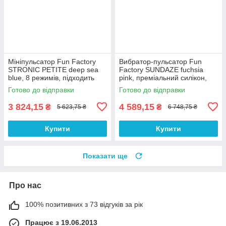
Мініпульсатор Fun Factory
Вибратор-пульсатор Fun
STRONIC PETITE deep sea
Factory SUNDAZE fuchsia
blue, 8 режимів, підходить
pink, преміальний силікон,
для початківців, водостійкий
повна водостійкість
Готово до відправки
Готово до відправки
3 824,15
4 589,15
₴
₴
5 623,75 ₴
6 748,75 ₴
Купити
Купити
Показати ще
Про нас
100% позитивних з 73 відгуків за рік
Працює з 19.06.2013