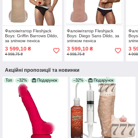
Фалоімітатор Fleshjack
Фалоімітатор Fleshjack
Фало
Boys: Griffin Barrows Dildo,
Boys: Diego Sans Dildo, за
Boys
за зліпком пеніса
зліпком пеніса
зліп
порноактора
порноактора
порн
3 599,10
3 599,10
3 5
₴
₴
4 998,75 ₴
4 998,75 ₴
4 998
Акційні пропозиції та новинки
Топ
–32%
Подарунок
–32%
Подарунок