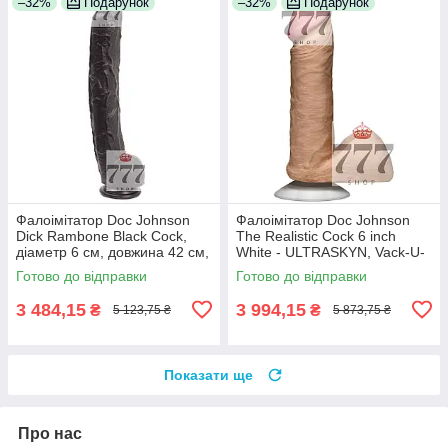
–32%
Подарунок
–32%
Подарунок
Фалоімітатор Doc Johnson
Фалоімітатор Doc Johnson
Dick Rambone Black Cock,
The Realistic Cock 6 inch
діаметр 6 см, довжина 42 см,
White - ULTRASKYN, Vack-U-
ПВХ 100% Анонімності
Lock, діаметр 4,3 см 100%
Готово до відправки
Готово до відправки
Анонімності
3 484,15
3 994,15
₴
₴
5 123,75 ₴
5 873,75 ₴
Показати ще
Про нас