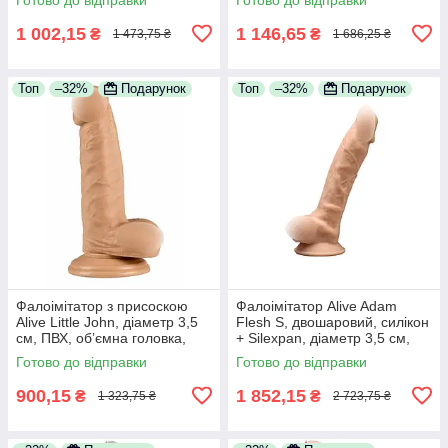
покриття
стимуляції
1 002,15
1 146,65
₴
₴
1 473,75 ₴
1 686,25 ₴
Топ
–32%
Подарунок
Топ
–32%
Подарунок
Фалоімітатор з присоскою
Фалоімітатор Alive Adam
Alive Little John, діаметр 3,5
Flesh S, двошаровий, силікон
см, ПВХ, об’ємна головка,
+ Silexpan, діаметр 3,5 см,
міцна присоска
міцна присоска
Готово до відправки
Готово до відправки
900,15
1 852,15
₴
₴
1 323,75 ₴
2 723,75 ₴