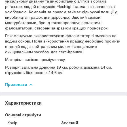
унікальному дизайну та використанню зліпків з органів
реальних людей продукція Fleshlight стала впізнаваною та
улюбленою. Компанія за правом займає лідируючі позиції у
виробництві іграшок для дорослих. Відомий своїми
мастурбаторами, бренд також пропонує реалістичні
фалоімітатори, створені за зразком кращих порнозірок.
Рекомендуємо використовувати фалоімітатор зі змазкою на
водній основі. Після використання іграшку необхідно промити
в теплій воді з нейтральним милом і спеціальним
очищувальним засобом для секс-іграшок.
Матеріал: силікон преміумкласу.
Розміри: загальна довжина 19 см, робоча довжина 14 см,
окружність біля основи 14,6 см.
Приховати
Характеристики
Основні атрибути
Колір
Зелений