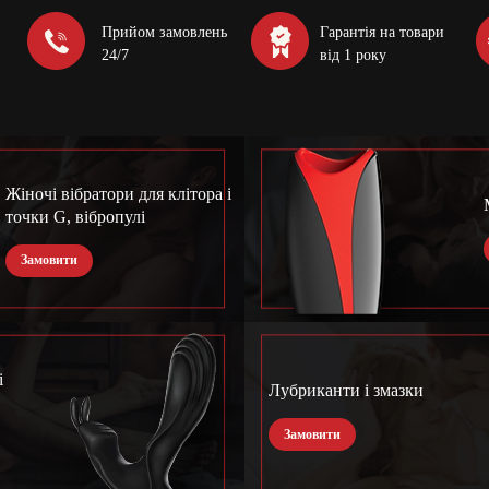
Прийом замовлень
Гарантія на товари
24/7
від 1 року
Жіночі вібратори для клітора і
точки G, вібропулі
Замовити
і
Лубриканти і змазки
Замовити