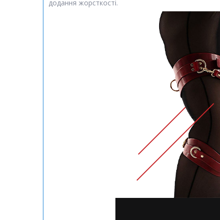
додання жорсткості.