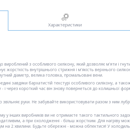
Характеристики
вироблений з особливого силікону, який дозволяє м'яти і гнути 
ує жорсткість внутрішнього стрижня і м'якість верхнього силіко
утний діаметр, велика головка, промальовані вени.
дині завдяки бархатистій текстурі особливого силікону, а також 
у - і через короткий час він знову повернеться до колишньої фо
о звільняє руки. Не забувайте використовувати разом з ним лубр
му у інших виробників ви не отримаєте такого тактильного задов
податливим, а при охолодженні - більш жорстким. Для нагріву мо
мум на 2 хвилини. Будьте обережні - можна обпектися! У холоди