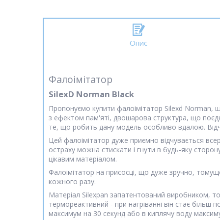
Опис
Фалоімітатор
SilexD Norman Black
Пропонуємо купити фалоімітатор Silexd Norman, що 
з ефектом пам'яті, двошарова структура, що поєдн
те, що робить дану модель особливо вдалою. Відч
Цей фалоімітатор дуже приємно відчувається всере
остраху можна стискати і гнути в будь-яку сторон
цікавим матеріалом.
Фалоімітатор на присосці, що дуже зручно, томущ
кожного разу.
Матеріал Silexpan запатентований виробником, то
термореактивний - при нагріванні він стає більш 
максимум на 30 секунд або в киплячу воду макси