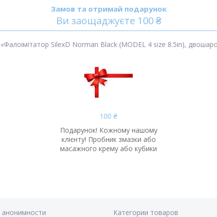
Замов та отримай подарунок
Ви заощаджуєте 100 ₴
алоімітатор SilexD Norman Black (MODEL 4 size 8.5in), двошаровий
100 ₴
Подарунок! Кожному нашому
клієнту! Пробник змазки або
масажного крему або кубики
я анонимности
Категории товаров