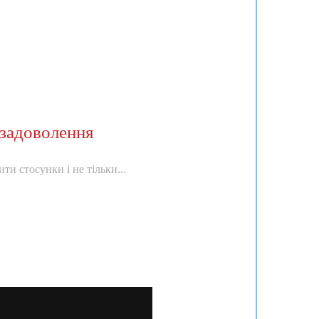
задоволення
ти стосунки і не тільки...