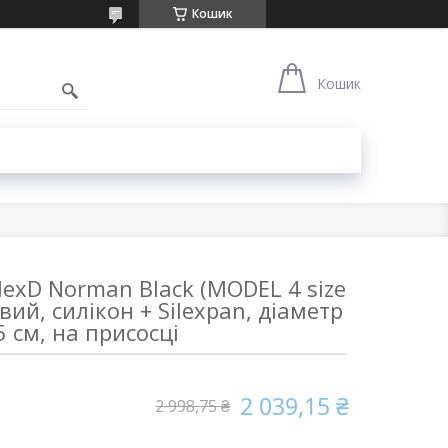
Кошик
1
Кошик
lexD Norman Black (MODEL 4 size
вий, силікон + Silexpan, діаметр
5 см, на присосці
2 039,15 ₴
2 998,75 ₴