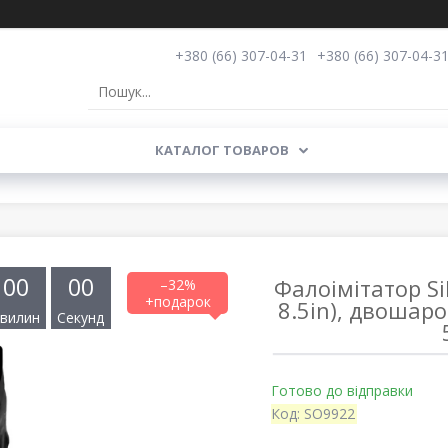
+380 (66) 307-04-31
+380 (66) 307-04-3
КАТАЛОГ ТОВАРОВ
0
0
0
0
Фалоімітатор Si
–32%
8.5in), двошаро
вилин
Секунд
Готово до відправки
Код:
SO9922