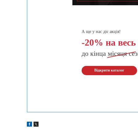
А ще у нас діє акція!
-20% на весь
до кінца
місяця
сез
Відкрити каталог