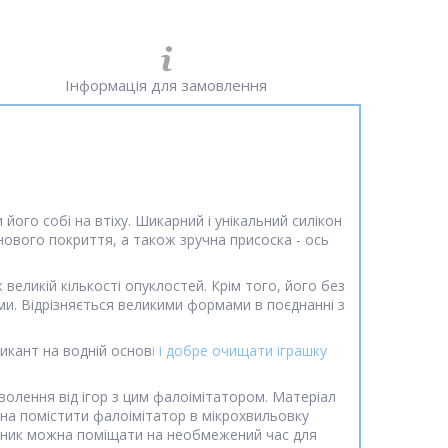
Інформація для замовлення
його собі на втіху. Шикарний і унікальний силікон
нового покриття, а також зручна присоска - ось
великій кількості опуклостей. Крім того, його без
рми. Відрізняється великими формами в поєднанні з
икант на водній основ
і і добре очищати іграшку
олення від ігор з цим фалоімітатором. Матеріал
жна помістити фалоімітатор в мікрохвильовку
льник можна поміщати на необмежений час для