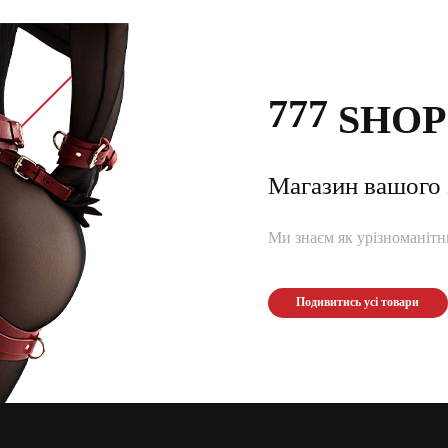
777
SHOP
Магазин вашого
Ми знаєм як урізноманітни
Подивитись усі товари