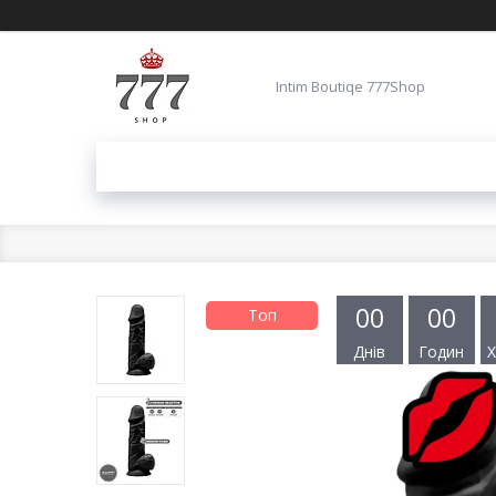
Intim Boutiqe 777Shop
0
0
0
0
Топ
Днів
Годин
Х