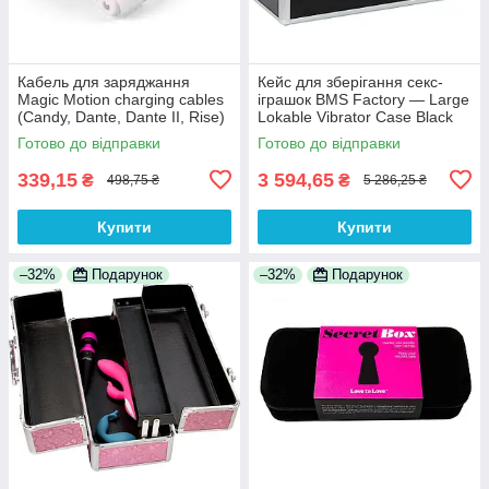
Кабель для заряджання
Кейс для зберігання секс-
Magic Motion charging cables
іграшок BMS Factory — Large
(Candy, Dante, Dante II, Rise)
Lokable Vibrator Case Black
Готово до відправки
Готово до відправки
339,15
3 594,65
₴
₴
498,75 ₴
5 286,25 ₴
Купити
Купити
–32%
Подарунок
–32%
Подарунок