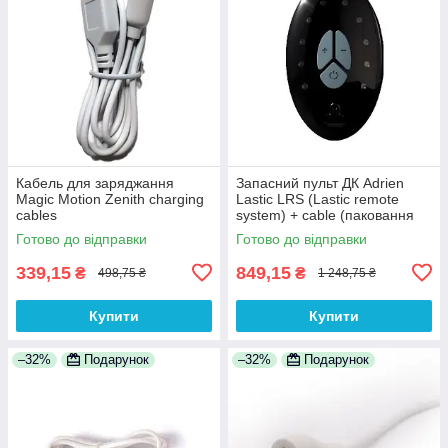
Кабель для заряджання
Запасний пульт ДК Adrien
Magic Motion Zenith charging
Lastic LRS (Lastic remote
cables
system) + cable (паковання
пакет)
Готово до відправки
Готово до відправки
339,15
849,15
₴
₴
498,75 ₴
1 248,75 ₴
Купити
Купити
–32%
Подарунок
–32%
Подарунок