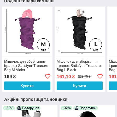
Подібні товари компанії
Мішечок для зберігання
Мішечок для зберігання
Міше
іграшок Satisfyer Treasure
іграшок Satisfyer Treasure
ігра
Bag M Violet
Bag L Black
Bag 
169
161,10
161
₴
₴
223,75 ₴
Купити
Купити
Акційні пропозиції та новинки
–32%
Подарунок
–32%
Подарунок