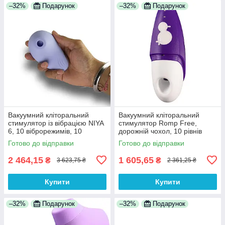
–32%
Подарунок
–32%
Подарунок
Вакуумний кліторальний
Вакуумний кліторальний
стимулятор із вібрацією NIYA
стимулятор Romp Free,
6, 10 віброрежимів, 10
дорожній чохол, 10 рівнів
вакуумно-хвильових режимів
інтенсивності
Готово до відправки
Готово до відправки
2 464,15
1 605,65
₴
₴
3 623,75 ₴
2 361,25 ₴
Купити
Купити
–32%
Подарунок
–32%
Подарунок