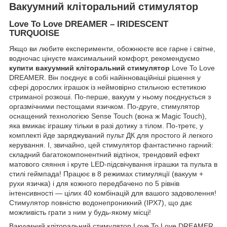
Вакуумний кліторальний стимулятор
Love To Love DREAMER – IRIDESCENT
TURQUOISE
Якщо ви любите експерименти, обожнюєте все гарне і світне,
водночас цінуєте максимальний комфорт, рекомендуємо
купити вакуумний кліторальний стимулятор
Love To Love
DREAMER. Він поєднує в собі найінноваційніші рішення у
сфері дорослих іграшок із неймовірно стильною естетикою
стриманої розкоші. По-перше, вакуум у ньому поєднується з
оргазмічними пестощами язичком. По-друге, стимулятор
оснащений технологією Sense Touch (вона ж Magic Touch),
яка вмикає іграшку тільки в разі дотику з тілом. По-третє, у
комплекті йде заряджуваний пульт ДК для простого й легкого
керування. І, звичайно, цей стимулятор фантастично гарний:
складний багатокомпонентний відтінок, трендовий ефект
матового сяяння і круте LED-підсвічування іграшки та пульта в
стилі геймпада! Працює в 8 режимах стимуляції (вакуум +
рухи язичка) і для кожного передбачено по 5 рівнів
інтенсивності — цілих 40 комбінацій для вашого задоволення!
Стимулятор повністю водонепроникний (IPX7), що дає
можливість грати з ним у будь-якому місці!
Вакуумний кліторальний стимулятор Love To Love DREAMER