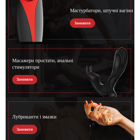
Мастурбатори, штучні вагіни
Замовити
Масажери простати, анальні
стимулятори
Замовити
Лубриканти і змазки
Замовити