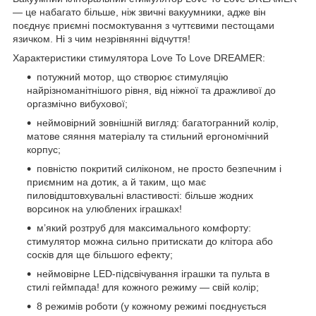
— це набагато більше, ніж звичні вакуумники, адже він
поєднує приємні посмоктування з чуттєвими пестощами
язичком. Ні з чим незрівнянні відчуття!
Характеристики стимулятора Love To Love DREAMER:
потужний мотор, що створює стимуляцію
найрізноманітнішого рівня, від ніжної та дражливої ​​до
оргазмічно вибухової;
неймовірний зовнішній вигляд: багатогранний колір,
матове сяяння матеріалу та стильний ергономічний
корпус;
повністю покритий силіконом, не просто безпечним і
приємним на дотик, а й таким, що має
пиловідштовхувальні властивості: більше жодних
ворсинок на улюблених іграшках!
м’який розтруб для максимального комфорту:
стимулятор можна сильно притискати до клітора або
сосків для ще більшого ефекту;
неймовірне LED-підсвічування іграшки та пульта в
стилі геймпада! для кожного режиму — свій колір;
8 режимів роботи (у кожному режимі поєднується