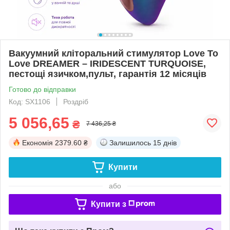
Вакуумний кліторальний стимулятор Love To
Love DREAMER – IRIDESCENT TURQUOISE,
пестощі язичком,пульт, гарантія 12 місяців
Готово до відправки
Код: SX1106
Роздріб
5 056,65
₴
7 436,25 ₴
Економія
2379.60 ₴
Залишилось
15 днів
Купити
або
Купити з