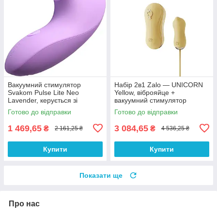
Вакуумний стимулятор
Набір 2в1 Zalo — UNICORN
Svakom Pulse Lite Neo
Yellow, віброяйце +
Lavender, керується зі
вакуумний стимулятор
смартфона
Готово до відправки
Готово до відправки
1 469,65
3 084,65
₴
₴
2 161,25 ₴
4 536,25 ₴
Купити
Купити
Показати ще
Про нас