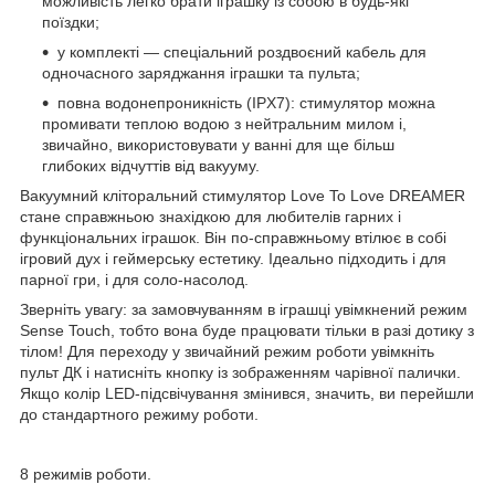
можливість легко брати іграшку із собою в будь-які
поїздки;
у комплекті — спеціальний роздвоєний кабель для
одночасного заряджання іграшки та пульта;
повна водонепроникність (IPX7): стимулятор можна
промивати теплою водою з нейтральним милом і,
звичайно, використовувати у ванні для ще більш
глибоких відчуттів від вакууму.
Вакуумний кліторальний стимулятор Love To Love DREAMER
стане справжньою знахідкою для любителів гарних і
функціональних іграшок. Він по-справжньому втілює в собі
ігровий дух і геймерську естетику. Ідеально підходить і для
парної гри, і для соло-насолод.
Зверніть увагу: за замовчуванням в іграшці увімкнений режим
Sense Touch, тобто вона буде працювати тільки в разі дотику з
тілом! Для переходу у звичайний режим роботи увімкніть
пульт ДК і натисніть кнопку із зображенням чарівної палички.
Якщо колір LED-підсвічування змінився, значить, ви перейшли
до стандартного режиму роботи.
8 режимів роботи.