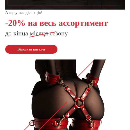
А ще у нас діє акція!
-20% на весь ассортимент
до кінца
місяця
сезону
Відкрити каталог