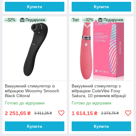
Купити
Купити
–32%
Подарунок
Топ
–32%
Подарунок
Вакуумний стимулятор із
Вакуумний стимулятор з
вібрацією Wooomy Smooch
вібрацією CuteVibe Foxy
Black Clitoral
Sakura, 10 режимів вібрації
Suction&Vibration
для глибокої стимуляції точки
Готово до відправки
Готово до відправки
G
2 251,65
1 614,15
₴
₴
3 311,25 ₴
2 373,75 ₴
Купити
Купити