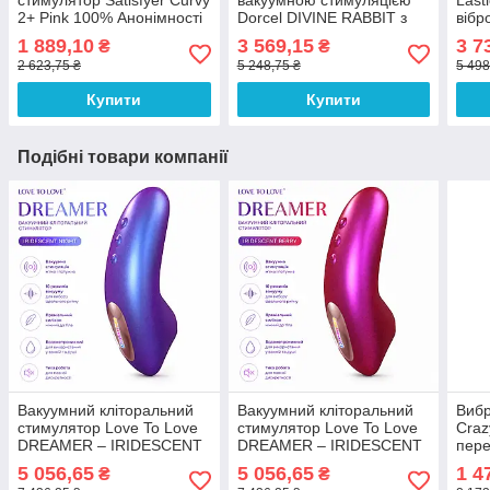
стимулятор Satisfyer Curvy
вакуумною стимуляцією
Lasti
2+ Pink 100% Анонімності
Dorcel DIVINE RABBIT з
вібр
вібрацією, 10 режимів
кліт
1 889,10
3 569,15
3 7
₴
₴
вібрації: 3 режими вакууму
упра
2 623,75 ₴
5 248,75 ₴
5 498
100% Анонімності
Анон
Купити
Купити
Подібні товари компанії
Вакуумний кліторальний
Вакуумний кліторальний
Вибр
стимулятор Love To Love
стимулятор Love To Love
Craz
DREAMER – IRIDESCENT
DREAMER – IRIDESCENT
пер
NIGHT, пестощі язичком,
BERRY, пестощі язичком,
Анон
5 056,65
5 056,65
1 4
₴
₴
пульт, гарантія 12 місяців
пульт, гарантія 12 місяців