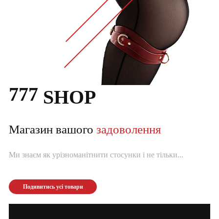
777
SHOP
Магазин вашого
задоволення
Ми знаєм як урізноманітнити стосунки і не тільки...
Подивитись усі товари