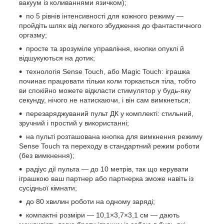
вакуум із коливаннями язичком);
по 5 рівнів інтенсивності для кожного режиму —
пройдіть шлях від легкого збудження до фантастичного
оргазму;
просте та зрозуміле управління, кнопки опуклі й
відшукуються на дотик;
технологія Sense Touch, або Magic Touch: іграшка
починає працювати тільки коли торкається тіла, тобто
ви спокійно можете відкласти стимулятор у будь-яку
секунду, нічого не натискаючи, і він сам вимкнеться;
перезаряджуваний пульт ДК у комплекті: стильний,
зручний і простий у використанні;
на пульті розташована кнопка для вимкнення режиму
Sense Touch та переходу в стандартний режим роботи
(без вимкнення);
радіус дії пульта — до 10 метрів, так що керувати
іграшкою ваш партнер або партнерка зможе навіть із
сусідньої кімнати;
до 80 хвилин роботи на одному заряді;
компактні розміри — 10,1×3,7×3,1 см — дають