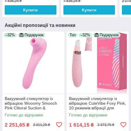
7 436,25 ₴
7 436,25 ₴
2 173
Купити
Купити
Акційні пропозиції та новинки
–32%
Подарунок
Топ
–32%
Подарунок
Вакуумний стимулятор із
Вакуумний стимулятор із
вібрацією Wooomy Smooch
вібрацією CuteVibe Foxy Pink,
Pink Clitoral Suction &
10 режимів вібрації для
Vibration, 10х2 режимів
глибокої стимуляції точки G
Готово до відправки
Готово до відправки
2 251,65
1 614,15
₴
₴
3 311,25 ₴
2 373,75 ₴