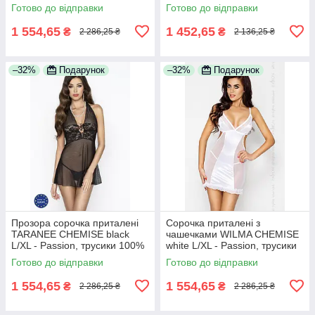
100% Анонімності
100% Анонімності
Готово до відправки
Готово до відправки
1 554,65
1 452,65
₴
₴
2 286,25 ₴
2 136,25 ₴
–32%
Подарунок
–32%
Подарунок
Прозора сорочка приталені
Сорочка приталені з
TARANEE CHEMISE black
чашечками WILMA CHEMISE
L/XL - Passion, трусики 100%
white L/XL - Passion, трусики
Анонімності
100% Анонімності
Готово до відправки
Готово до відправки
1 554,65
1 554,65
₴
₴
2 286,25 ₴
2 286,25 ₴