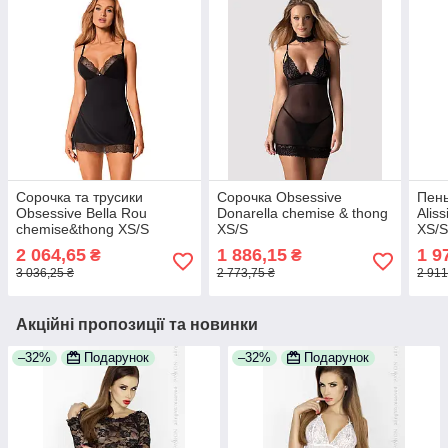
Сорочка та трусики
Сорочка Obsessive
Пень
Obsessive Bella Rou
Donarella chemise & thong
Alis
chemise&thong XS/S
XS/S
XS/
2 064,65
1 886,15
1 9
₴
₴
3 036,25 ₴
2 773,75 ₴
2 911
Акційні пропозиції та новинки
–32%
Подарунок
–32%
Подарунок