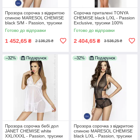
Прозора сорочка з відкритою
Сорочка приталені TONYA
спиною MARESOL CHEMISE
CHEMISE black L/XL - Passion
black S/M - Passion, трусики
Exclusive, трусики 100%
100% Анонімності
Анонімності
Готово до відправки
Готово до відправки
1 452,65
2 404,65
₴
₴
2 136,25 ₴
3 536,25 ₴
–32%
Подарунок
–32%
Подарунок
Прозора сорочка бебі дол
Прозора сорочка з відкритою
JANET CHEMISE white
спиною MARESOL CHEMISE
XXL/XXXL - Passion, трусики
black L/XL - Passion, трусики