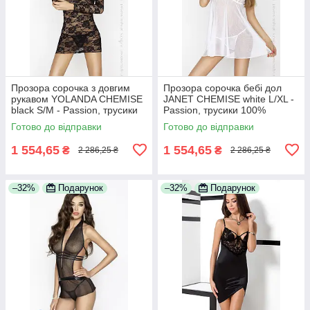
Прозора сорочка з довгим
Прозора сорочка бебі дол
рукавом YOLANDA CHEMISE
JANET CHEMISE white L/XL -
black S/M - Passion, трусики
Passion, трусики 100%
100% Анонімності
Анонімності
Готово до відправки
Готово до відправки
1 554,65
1 554,65
₴
₴
2 286,25 ₴
2 286,25 ₴
–32%
Подарунок
–32%
Подарунок