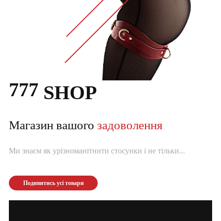
777
SHOP
Магазин вашого
задоволення
Ми знаєм як урізноманітнити стосунки і не тільки...
Подивитись усі товари