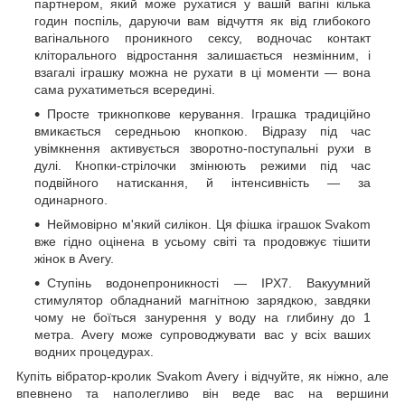
партнером, який може рухатися у вашій вагіні кілька
годин поспіль, даруючи вам відчуття як від глибокого
вагінального проникного сексу, водночас контакт
кліторального відростання залишається незмінним, і
взагалі іграшку можна не рухати в ці моменти — вона
сама рухатиметься всередині.
Просте трикнопкове керування. Іграшка традиційно
вмикається середньою кнопкою. Відразу під час
увімкнення активується зворотно-поступальні рухи в
дулі. Кнопки-стрілочки змінюють режими під час
подвійного натискання, й інтенсивність — за
одинарного.
Неймовірно м'який силікон. Ця фішка іграшок Svakom
вже гідно оцінена в усьому світі та продовжує тішити
жінок в Avery.
Ступінь водонепроникності — IPX7. Вакуумний
стимулятор обладнаний магнітною зарядкою, завдяки
чому не боїться занурення у воду на глибину до 1
метра. Avery може супроводжувати вас у всіх ваших
водних процедурах.
Купіть вібратор-кролик Svakom Avery і відчуйте, як ніжно, але
впевнено та наполегливо він веде вас на вершини