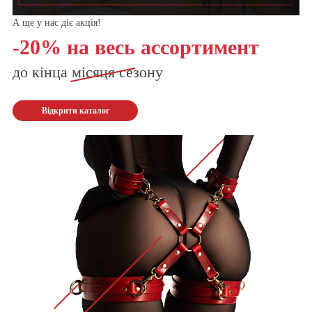
А ще у нас діє акція!
-20% на весь ассортимент
до кінца
місяця
сезону
Відкрити каталог