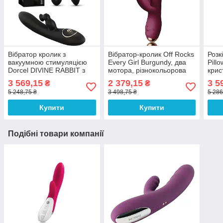
Вібратор кролик з
Вібратор-кролик Off Rocks
Розк
вакуумною стимуляцією
Every Girl Burgundy, два
Pillo
Dorcel DIVINE RABBIT з
мотора, різнокольорова
крис
вібрацією, 10 режимів
LED-підсвітка, потужний
пот
3 569,15
2 379,15
3 5
₴
₴
вібрації: 3 режими вакууму
100% Анонімності
Анон
5 248,75 ₴
3 498,75 ₴
5 286
100% Анонімності
Купити
Купити
Подібні товари компанії