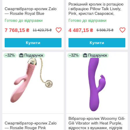
Розкішний кролик із ротацією
Смартвібратор-кролик Zalo
і вібрацією Pillow Talk Lively,
— Rosalie Royal Blue
Pink, кристал Сваровскі,
потрійний відріст
Готово до відправки
Готово до відправки
7 768,15
4 487,15
₴
₴
11 423,75 ₴
6 598,75 ₴
Купити
Купити
–32%
Подарунок
–32%
Подарунок
Вібратор-кролик Wooomy Gili-
Смартвібратор-кролик Zalo
Gili Vibrator with Heat Purple,
— Rosalie Rouge Pink
відросток з вушками, підігрів