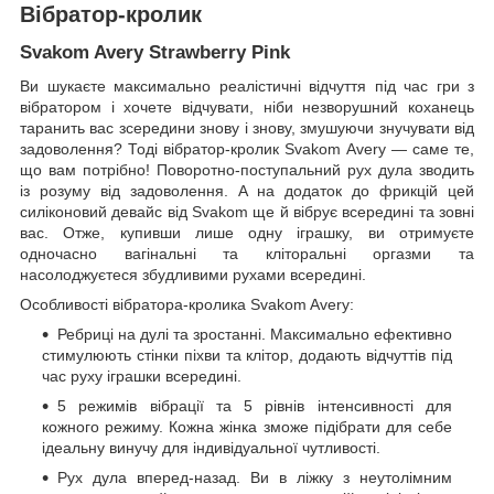
Вібратор-кролик
Svakom Avery Strawberry Pink
Ви шукаєте максимально реалістичні відчуття під час гри з
вібратором і хочете відчувати, ніби незворушний коханець
таранить вас зсередини знову і знову, змушуючи знучувати від
задоволення? Тоді вібратор-кролик Svakom Avery — саме те,
що вам потрібно! Поворотно-поступальний рух дула зводить
із розуму від задоволення. А на додаток до фрикцій цей
силіконовий девайс від Svakom ще й вібрує всередині та зовні
вас. Отже, купивши лише одну іграшку, ви отримуєте
одночасно вагінальні та кліторальні оргазми та
насолоджуєтеся збудливими рухами всередині.
Особливості вібратора-кролика Svakom Avery:
Ребриці на дулі та зростанні. Максимально ефективно
стимулюють стінки піхви та клітор, додають відчуттів під
час руху іграшки всередині.
5 режимів вібрації та 5 рівнів інтенсивності для
кожного режиму. Кожна жінка зможе підібрати для себе
ідеальну винучу для індивідуальної чутливості.
Рух дула вперед-назад. Ви в ліжку з неутолімним