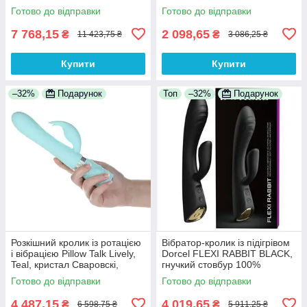
до 40 °C
Готово до відправки
Готово до відправки
7 768,15
2 098,65
₴
₴
11 423,75 ₴
3 086,25 ₴
Купити
Купити
–32%
Подарунок
Топ
–32%
Подарунок
Розкішний кролик із ротацією
Вібратор-кролик із підігрівом
і вібрацією Pillow Talk Lively,
Dorcel FLEXI RABBIT BLACK,
Teal, кристал Сваровскі,
гнучкий стовбур 100%
потрійний відріст
Анонімності
Готово до відправки
Готово до відправки
4 487,15
4 019,65
₴
₴
6 598,75 ₴
5 911,25 ₴