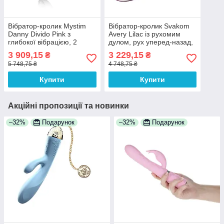
Вібратор-кролик Mystim
Вібратор-кролик Svakom
Danny Divido Pink з
Avery Lilac із рухомим
глибокої вібрацією, 2
дулом, рух уперед-назад,
мотора 100% Анонімності
5 режимів
3 909,15
3 229,15
₴
₴
5 748,75 ₴
4 748,75 ₴
Купити
Купити
Акційні пропозиції та новинки
–32%
Подарунок
–32%
Подарунок