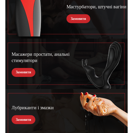
Мастурбатори, штучні вагіни
Замовити
Масажери простати, анальні
стимулятори
Замовити
Лубриканти і змазки
Замовити