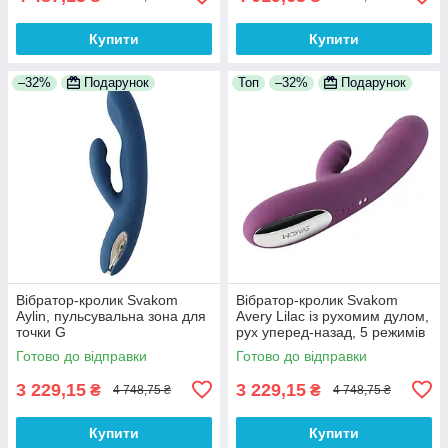
Купити
Купити
–32%
Подарунок
Топ
–32%
Подарунок
Вібратор-кролик Svakom
Вібратор-кролик Svakom
Aylin, пульсувальна зона для
Avery Lilac із рухомим дулом,
точки G
рух уперед-назад, 5 режимів
Готово до відправки
Готово до відправки
3 229,15
3 229,15
₴
₴
4 748,75 ₴
4 748,75 ₴
Купити
Купити