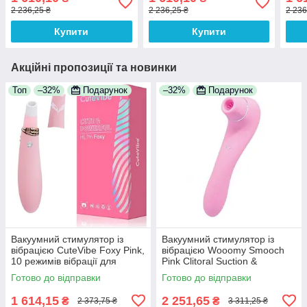
2 236,25 ₴
2 236,25 ₴
2 236
Купити
Купити
Акційні пропозиції та новинки
Топ
–32%
Подарунок
–32%
Подарунок
Вакуумний стимулятор із
Вакуумний стимулятор із
вібрацією CuteVibe Foxy Pink,
вібрацією Wooomy Smooch
10 режимів вібрації для
Pink Clitoral Suction &
глибокої стимуляції точки G
Vibration, 10х2 режимів
Готово до відправки
Готово до відправки
1 614,15
2 251,65
₴
₴
2 373,75 ₴
3 311,25 ₴