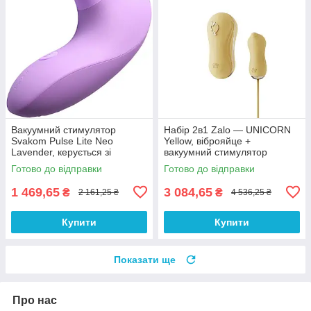
Вакуумний стимулятор
Набір 2в1 Zalo — UNICORN
Svakom Pulse Lite Neo
Yellow, віброяйце +
Lavender, керується зі
вакуумний стимулятор
смартфона
Готово до відправки
Готово до відправки
1 469,65
3 084,65
₴
₴
2 161,25 ₴
4 536,25 ₴
Купити
Купити
Показати ще
Про нас