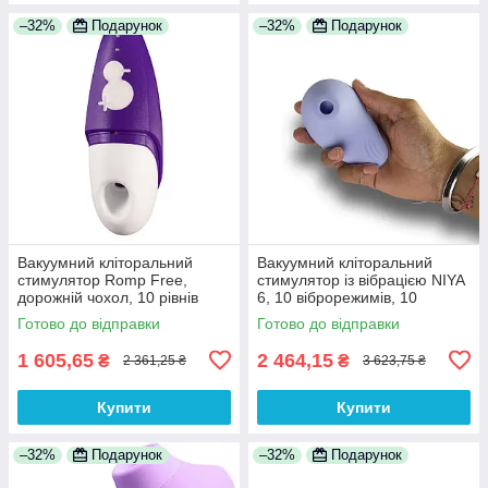
–32%
Подарунок
–32%
Подарунок
Вакуумний кліторальний
Вакуумний кліторальний
стимулятор Romp Free,
стимулятор із вібрацією NIYA
дорожній чохол, 10 рівнів
6, 10 віброрежимів, 10
інтенсивності
вакуумно-хвильових режимів
Готово до відправки
Готово до відправки
1 605,65
2 464,15
₴
₴
2 361,25 ₴
3 623,75 ₴
Купити
Купити
–32%
Подарунок
–32%
Подарунок