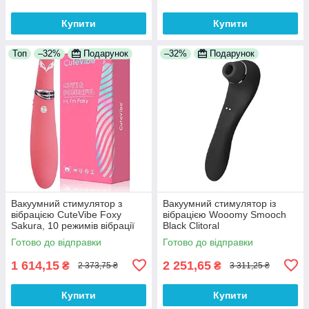
Купити
Купити
Топ
–32%
Подарунок
–32%
Подарунок
Вакуумний стимулятор з
Вакуумний стимулятор із
вібрацією CuteVibe Foxy
вібрацією Wooomy Smooch
Sakura, 10 режимів вібрації
Black Clitoral
для глибокої стимуляції точки
Suction&Vibration
Готово до відправки
Готово до відправки
G
1 614,15
2 251,65
₴
₴
2 373,75 ₴
3 311,25 ₴
Купити
Купити