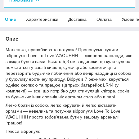
Опис
Характеристики
Доставка
Оплата
Умови п
Опис
Маленька, приваблива та потужна! Пропонуємо купити
вібропулю Love To Love WAOUHHH — джерело насолоди, яке
завжди буде з вами. Всього 5,8 см завдовжки, ця куля чудово
поміститься у вашій кишені, сумочці або косметичці та
перетворить будь-яке побачення або вечір наодинці із собою
у бурхливу еротичну пригоду. Вібрує в 7 режимах, керується
однією кнопкою та працює від трьох батарейок LR44 (у
комплекті) — все, що потрібно для стимуляції клітора, сосків
та будь-яких інших зовнішніх ергоном соло або в парі.
Легко брати із собою, легко керувати й легко діставати
оргазми — невелика та потужна вібропуля Love To Love
WAOUHHH просто зобов'язана бути у вашому арсеналі
іграшок!
Плюси вібропулі: