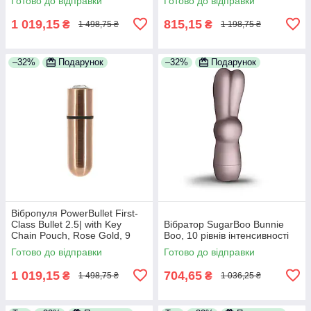
Готово до відправки
Готово до відправки
1 019,15
815,15
₴
₴
1 498,75 ₴
1 198,75 ₴
–32%
Подарунок
–32%
Подарунок
Вібропуля PowerBullet First-
Class Bullet 2.5| with Key
Вібратор SugarBoo Bunnie
Chain Pouch, Rose Gold, 9
Boo, 10 рівнів інтенсивності
режимів вібрації
Готово до відправки
Готово до відправки
1 019,15
704,65
₴
₴
1 498,75 ₴
1 036,25 ₴