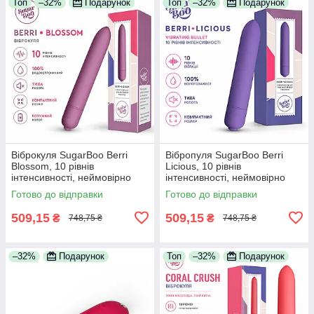
Топ
–32%
Подарунок
Топ
–32%
Подарунок
Віброкуля SugarBoo Berri
Вібропуля SugarBoo Berri
Blossom, 10 рівнів
Licious, 10 рівнів
інтенсивності, неймовірно
інтенсивності, неймовірно
приємний до тіла силікон
приємний до тіла силікон
Готово до відправки
Готово до відправки
509,15
509,15
₴
₴
748,75 ₴
748,75 ₴
–32%
Подарунок
Топ
–32%
Подарунок