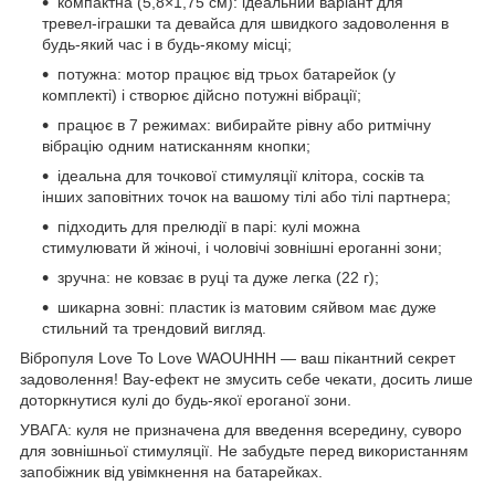
компактна (5,8×1,75 см): ідеальний варіант для
тревел-іграшки та девайса для швидкого задоволення в
будь-який час і в будь-якому місці;
потужна: мотор працює від трьох батарейок (у
комплекті) і створює дійсно потужні вібрації;
працює в 7 режимах: вибирайте рівну або ритмічну
вібрацію одним натисканням кнопки;
ідеальна для точкової стимуляції клітора, сосків та
інших заповітних точок на вашому тілі або тілі партнера;
підходить для прелюдії в парі: кулі можна
стимулювати й жіночі, і чоловічі зовнішні ероганні зони;
зручна: не ковзає в руці та дуже легка (22 г);
шикарна зовні: пластик із матовим сяйвом має дуже
стильний та трендовий вигляд.
Вібропуля Love To Love WAOUHHH — ваш пікантний секрет
задоволення! Вау-ефект не змусить себе чекати, досить лише
доторкнутися кулі до будь-якої ероганої зони.
УВАГА: куля не призначена для введення всередину, суворо
для зовнішньої стимуляції. Не забудьте перед використанням
запобіжник від увімкнення на батарейках.