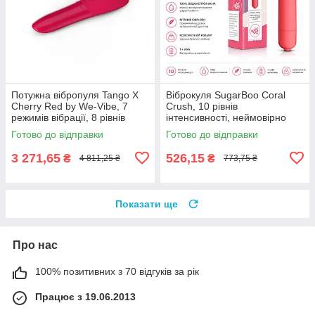
Потужна вібропуля Tango X
Віброкуля SugarBoo Coral
Cherry Red by We-Vibe, 7
Crush, 10 рівнів
режимів вібрації, 8 рівнів
інтенсивності, неймовірно
інтенсивності
приємний до тіла силікон
Готово до відправки
Готово до відправки
3 271,65
526,15
₴
₴
4 811,25 ₴
773,75 ₴
Показати ще
Про нас
100% позитивних з 70 відгуків за рік
Працює з 19.06.2013