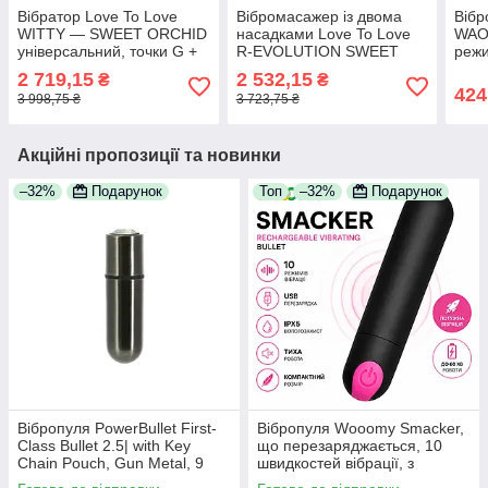
Вібратор Love To Love
Вібромасажер із двома
Вібр
WITTY — SWEET ORCHID
насадками Love To Love
WAO
універсальний, точки G +
R-EVOLUTION SWEET
режи
P, пульт ДК
ORCHID, гнучка головка
2 719,15
2 532,15
₴
₴
424
3 998,75 ₴
3 723,75 ₴
Акційні пропозиції та новинки
–32%
Подарунок
Топ
–32%
Подарунок
Вібропуля PowerBullet First-
Вібропуля Wooomy Smacker,
Class Bullet 2.5| with Key
що перезаряджається, 10
Chain Pouch, Gun Metal, 9
швидкостей вібрації, з
режимів вібрації
якісного силікону