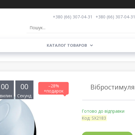
+380 (66) 307-04-31
+380 (66) 307-04-3
КАТАЛОГ ТОВАРОВ
0
0
0
0
Вібростимуля
–28%
вилин
Секунд
Готово до відправки
Код:
SX2183