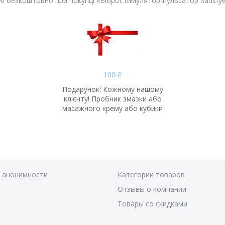
 безкоштовно при покупці «Вібростимулятор-пульсатор Satisfyer
100 ₴
Подарунок! Кожному нашому
клієнту! Пробник змазки або
масажного крему або кубики
я анонимности
Категории товаров
Отзывы о компании
Товары со скидками