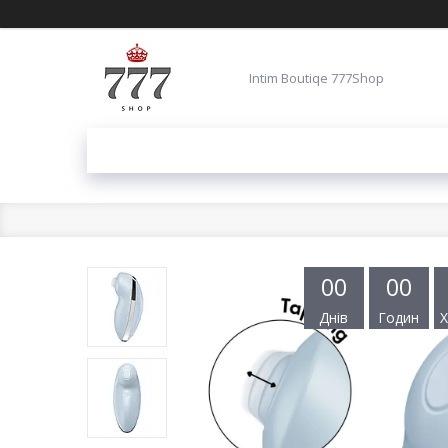
Intim Boutiqe 777Shop
0
0
0
0
Днів
Годин
Х