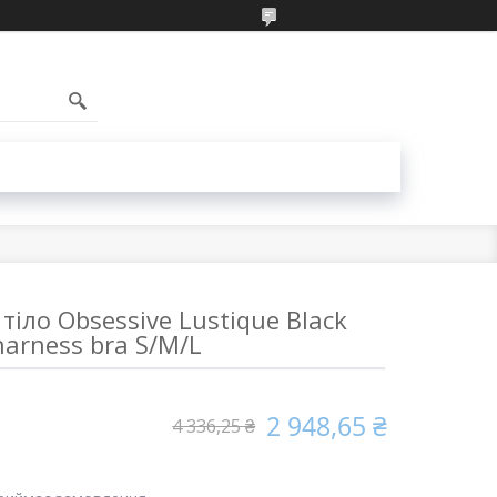
1
тіло Obsessive Lustique Black
harness bra S/M/L
2 948,65 ₴
4 336,25 ₴