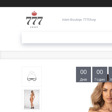
Intim Boutiqe 777Shop
0
0
0
0
Днів
Годин
Х