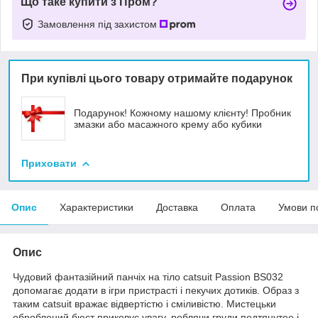
Що таке купити з Пром?
Замовлення під захистом
При купівлі цього товару отримайте подарунок
Подарунок! Кожному нашому клієнту! Пробник
змазки або масажного крему або кубики
Приховати
Опис
Характеристики
Доставка
Оплата
Умови п
Опис
Чудовий фантазійний панчіх на тіло catsuit Passion BS032
допомагає додати в ігри пристрасті і пекучих дотиків. Образ з
таким catsuit вражає відвертістю і сміливістю. Мистецьки
оброблений бюст приковує увагу, роблячи груди подтянутее і