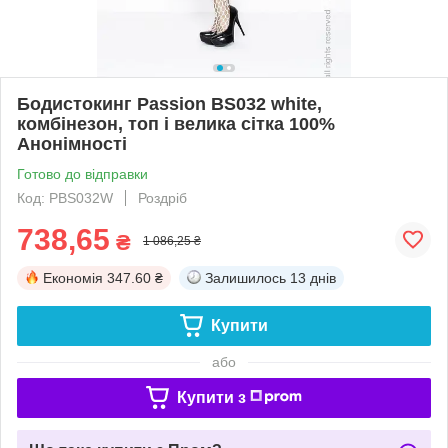
Бодистокинг Passion BS032 white,
комбінезон, топ і велика сітка 100%
Анонімності
Готово до відправки
Код: PBS032W
Роздріб
738,65
₴
1 086,25 ₴
Економія
347.60 ₴
Залишилось
13 днів
Купити
або
Купити з