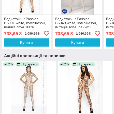
Бодистокинг Passion
Бодистокинг Passion
Боди
BS001 white, комбінезон,
BS049 white, комбінезон,
BS04
велика сітка 100%
імітація топа, панчіх і
іміта
Анонімності
пояси 100% Анонімності
топа
738,65
738,65
738
₴
₴
1 086,25 ₴
1 086,25 ₴
Купити
Купити
Акційні пропозиції та новинки
–32%
Подарунок
–32%
Подарунок