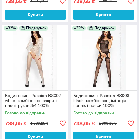
738,65
738,65
₴
₴
1 086,25 ₴
1 086,25 ₴
Купити
Купити
–32%
Подарунок
–32%
Подарунок
Бодистокинг Passion BS007
Бодистокинг Passion BS008
white, комбінезон, закриті
black, комбінезон, імітація
плечі, рукав 3/4 100%
панчіх і пояси 100%
Анонімності
Анонімності
Готово до відправки
Готово до відправки
738,65
738,65
₴
₴
1 086,25 ₴
1 086,25 ₴
Купити
Купити