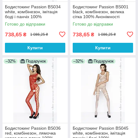
Бодистокинг Passion BS034
Бодистокинг Passion BS001
white, комбінезон, імітація
black, комбінезон, велика
боді і панчіх 100%
сітка 100% Анонімності
Анонімності
Готово до відправки
Готово до відправки
738,65
738,65
₴
₴
1 086,25 ₴
1 086,25 ₴
Купити
Купити
–32%
Подарунок
–32%
Подарунок
Бодистокинг Passion BS036
Бодистокинг Passion BS045
red, комбінезон, лямочка
white, комбінезон, імітація
через одне плече 100%
панчіх і боді 100%