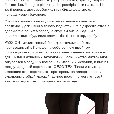
більше. Комбінація з різних типів і розмірів сітки на животі і
талії допомагають зробити фігуру більш ідеальною,
привабливою і бажаною.
Улюблені вигини в цьому білизна виглядають апетитно і
еротично. Довгі ніжки в такому бодистокинге підкреслюються з
допомогою панчіх в середню сітку, які визнані одним з
найсильніших збудливих елементів жіночого гардеробу.
PASSION - эксклюзивный бренд эротического белья,
производимый в Польше на собственном швейном
производстве при использовании качественных материалов
для шитья и новейших технологий. Большинство материалов
закупается в ведущих компаниях Италии и Испании, и имеют
международный сертификат OECO-TEX. Ткани и кружева,
имеющие этот сертификат, проверены на аллергенность,
окрашены стойкой краской, долгое время не меняют свой
внешний вид и цвет при правильном уходе.