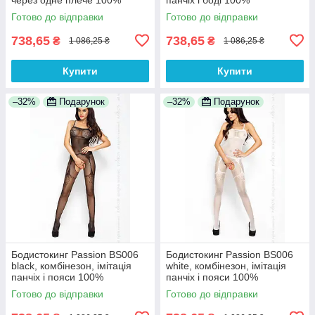
Анонімності
Анонімності
Готово до відправки
Готово до відправки
738,65
738,65
₴
₴
1 086,25 ₴
1 086,25 ₴
Купити
Купити
–32%
Подарунок
–32%
Подарунок
Бодистокинг Passion BS006
Бодистокинг Passion BS006
black, комбінезон, імітація
white, комбінезон, імітація
панчіх і пояси 100%
панчіх і пояси 100%
Анонімності
Анонімності
Готово до відправки
Готово до відправки