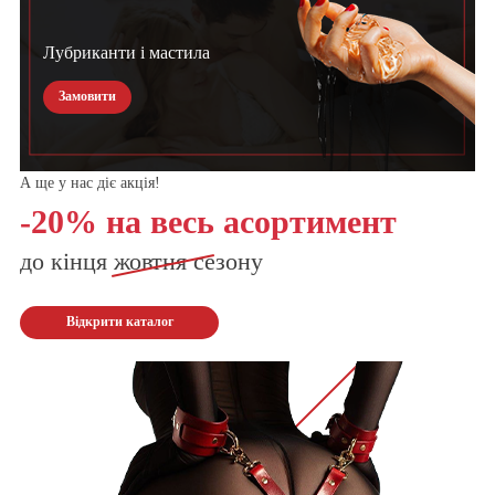
Лубриканти і мастила
Замовити
А ще у нас діє акція!
-20% на весь асортимент
до кінця
жовтня
сезону
Відкрити каталог