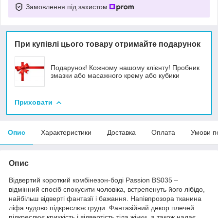
Замовлення під захистом
При купівлі цього товару отримайте подарунок
Подарунок! Кожному нашому клієнту! Пробник
змазки або масажного крему або кубики
Приховати
Опис
Характеристики
Доставка
Оплата
Умови п
Опис
Відвертий короткий комбінезон-боді Passion BS035 –
відмінний спосіб спокусити чоловіка, встрепенуть його лібідо,
найбільш відверті фантазії і бажання. Напівпрозора тканина
ліфа чудово підкреслює груди. Фантазійний декор плечей
підкреслює крихкість і відвертість тіла жінки, а також надає