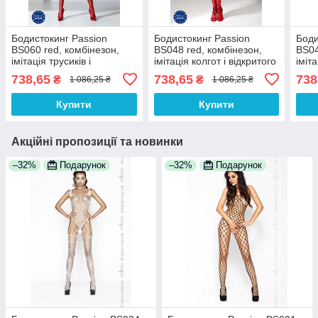
Бодистокинг Passion
Бодистокинг Passion
Боди
BS060 red, комбінезон,
BS048 red, комбінезон,
BS04
імітація трусиків і
імітація колгот і відкритого
іміта
гольфиків 100%
топа 100% Анонімності
топа
738,65
738,65
738
₴
₴
1 086,25 ₴
1 086,25 ₴
Анонімності
Купити
Купити
Акційні пропозиції та новинки
–32%
Подарунок
–32%
Подарунок