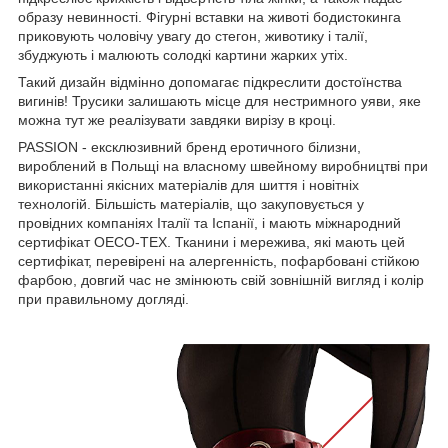
образу невинності. Фігурні вставки на животі бодистокинга
приковують чоловічу увагу до стегон, животику і талії,
збуджують і малюють солодкі картини жарких утіх.
Такий дизайн відмінно допомагає підкреслити достоїнства
вигинів! Трусики залишають місце для нестримного уяви, яке
можна тут же реалізувати завдяки вирізу в кроці.
PASSION - ексклюзивний бренд еротичного білизни,
вироблений в Польщі на власному швейному виробництві при
використанні якісних матеріалів для шиття і новітніх
технологій. Більшість матеріалів, що закуповується у
провідних компаніях Італії та Іспанії, і мають міжнародний
сертифікат OECO-TEX. Тканини і мережива, які мають цей
сертифікат, перевірені на алергенність, пофарбовані стійкою
фарбою, довгий час не змінюють свій зовнішній вигляд і колір
при правильному догляді.