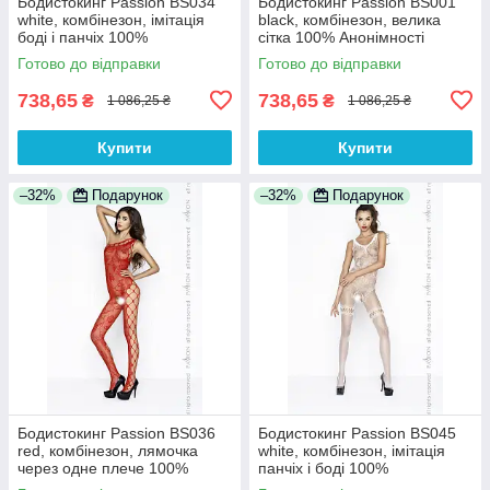
Бодистокинг Passion BS034
Бодистокинг Passion BS001
white, комбінезон, імітація
black, комбінезон, велика
боді і панчіх 100%
сітка 100% Анонімності
Анонімності
Готово до відправки
Готово до відправки
738,65
738,65
₴
₴
1 086,25 ₴
1 086,25 ₴
Купити
Купити
–32%
Подарунок
–32%
Подарунок
Бодистокинг Passion BS036
Бодистокинг Passion BS045
red, комбінезон, лямочка
white, комбінезон, імітація
через одне плече 100%
панчіх і боді 100%
Анонімності
Анонімності