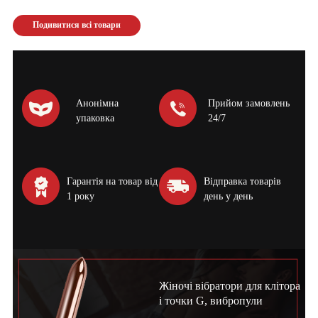
Подивитися всі товари
Анонімна
Прийом замовлень
упаковка
24/7
Гарантія на товар від
Відправка товарів
1 року
день у день
Жіночі вібратори для клітора
і точки G, вибропули