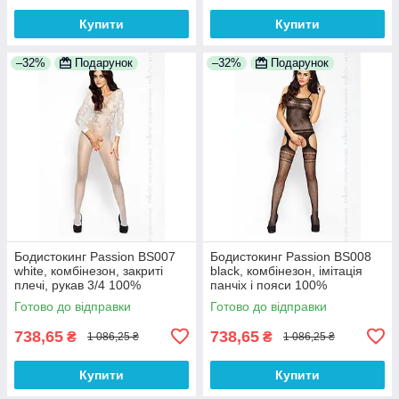
Купити
Купити
–32%
Подарунок
–32%
Подарунок
Бодистокинг Passion BS007
Бодистокинг Passion BS008
white, комбінезон, закриті
black, комбінезон, імітація
плечі, рукав 3/4 100%
панчіх і пояси 100%
Анонімності
Анонімності
Готово до відправки
Готово до відправки
738,65
738,65
₴
₴
1 086,25 ₴
1 086,25 ₴
Купити
Купити