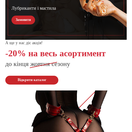
Лубриканти і мастила
Замовити
А ще у нас діє акція!
-20% на весь асортимент
до кінця
жовтня
сезону
Відкрити каталог