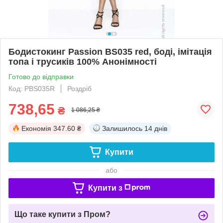
Бодистокинг Passion BS035 red, боді, імітація
топа і трусиків 100% Анонімності
Готово до відправки
Код: PBS035R
Роздріб
738,65
₴
1 086,25 ₴
Економія
347.60 ₴
Залишилось
14 днів
Купити
або
Купити з
Що таке купити з Пром?