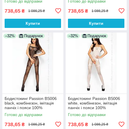
Готово до відправки
Готово до відправки
738,65
738,65
₴
₴
1 086,25 ₴
1 086,25 ₴
Купити
Купити
–32%
Подарунок
–32%
Подарунок
Бодистокинг Passion BS006
Бодистокинг Passion BS006
black, комбінезон, імітація
white, комбінезон, імітація
панчіх і пояси 100%
панчіх і пояси 100%
Анонімності
Анонімності
Готово до відправки
Готово до відправки
738,65
738,65
₴
₴
1 086,25 ₴
1 086,25 ₴