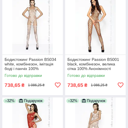
Бодистокинг Passion BS034
Бодистокинг Passion BS001
white, комбінезон, імітація
black, комбінезон, велика
боді і панчіх 100%
сітка 100% Анонімності
Анонімності
Готово до відправки
Готово до відправки
738,65
738,65
₴
₴
1 086,25 ₴
1 086,25 ₴
–32%
Подарунок
–32%
Подарунок