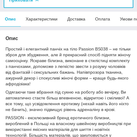
Опис
Характеристики
Доставка
Оплата
Умови п
Опис
Простий і елегантний панчіх на тіло Passion BS038 – не тільки
зброя для збудження, але й прекрасний спосіб підняти жіночу
самооцінку. Яскраве білизна, виконане в стилістиці комплекту
з панчохами, допоможе з легкістю звести з розуму чоловіків
від фантазій і сексуальних бажань. Напівпрозора тканина,
ажурний декор і спокусливі жіночі форми – краще будь-якого
афродізіака!
Одягаючи таке вбрання під сукню на роботу або вечірку, Ви
автоматично стаєте більш впевненою, відкритою і сміливої! А
все тому, що усвідомлення еротизму (нехай навіть його ніхто
не бачить), значно підвищує рівень адреналіну в крові.
PASSION - ексклюзивний бренд еротичного білизни,
вироблений в Польщі на власному швейному виробництві при
використанні якісних матеріалів для шиття і новітніх
технологій. Більшість матеріалів, що закуповується у