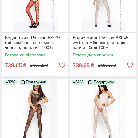
Бодистокинг Passion BS036
Бодистокинг Passion BS045
red, комбінезон, лямочка
white, комбінезон, імітація
через одне плече 100%
панчіх і боді 100%
Анонімності
Анонімності
Готово до відправки
Готово до відправки
738,65
738,65
₴
₴
1 086,25 ₴
1 086,25 ₴
–32%
Подарунок
–32%
Подарунок