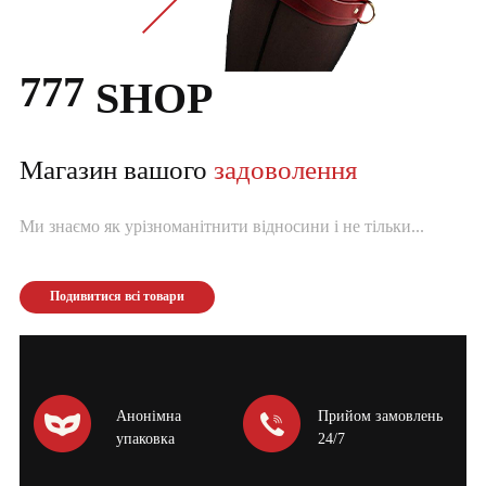
777
SHOP
Магазин вашого
задоволення
Ми знаємо як урізноманітнити відносини і не тільки...
Подивитися всі товари
Анонімна
Прийом замовлень
упаковка
24/7