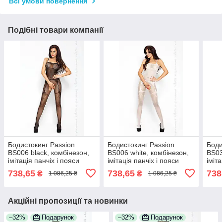
Всі умови повернення
Подібні товари компанії
Бодистокинг Passion
Бодистокинг Passion
Боди
BS006 black, комбінезон,
BS006 white, комбінезон,
BS03
імітація панчіх і пояси
імітація панчіх і пояси
іміт
100% Анонімності
100% Анонімності
100%
738,65
738,65
738
₴
₴
1 086,25 ₴
1 086,25 ₴
Акційні пропозиції та новинки
–32%
Подарунок
–32%
Подарунок