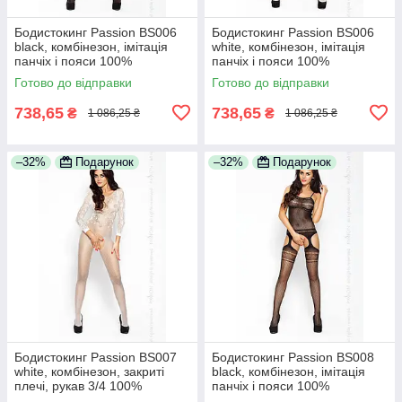
Бодистокинг Passion BS006
Бодистокинг Passion BS006
black, комбінезон, імітація
white, комбінезон, імітація
панчіх і пояси 100%
панчіх і пояси 100%
Анонімності
Анонімності
Готово до відправки
Готово до відправки
738,65
738,65
₴
₴
1 086,25 ₴
1 086,25 ₴
–32%
Подарунок
–32%
Подарунок
Бодистокинг Passion BS007
Бодистокинг Passion BS008
white, комбінезон, закриті
black, комбінезон, імітація
плечі, рукав 3/4 100%
панчіх і пояси 100%
Анонімності
Анонімності