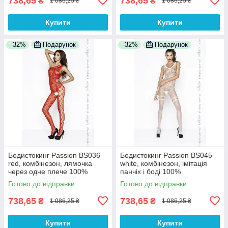
738,65
738,65
₴
₴
1 086,25 ₴
1 086,25 ₴
Купити
Купити
–32%
Подарунок
–32%
Подарунок
Бодистокинг Passion BS036
Бодистокинг Passion BS045
red, комбінезон, лямочка
white, комбінезон, імітація
через одне плече 100%
панчіх і боді 100%
Анонімності
Анонімності
Готово до відправки
Готово до відправки
738,65
738,65
₴
₴
1 086,25 ₴
1 086,25 ₴
Купити
Купити