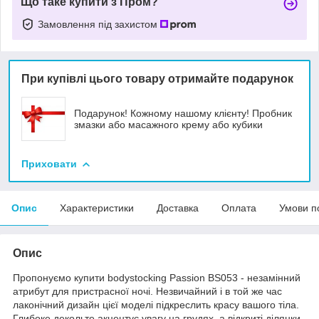
Що таке купити з Пром?
Замовлення під захистом
При купівлі цього товару отримайте подарунок
Подарунок! Кожному нашому клієнту! Пробник
змазки або масажного крему або кубики
Приховати
Опис
Характеристики
Доставка
Оплата
Умови п
Опис
Пропонуємо купити bodystocking Passion BS053 - незамінний
атрибут для пристрасної ночі. Незвичайний і в той же час
лаконічний дизайн цієї моделі підкреслить красу вашого тіла.
Глибоке декольте акцентує увагу на грудях, а відкриті ділянки