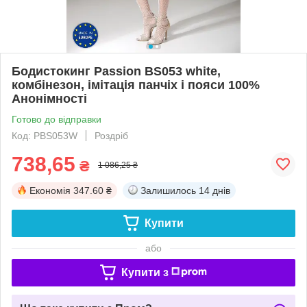
Бодистокинг Passion BS053 white,
комбінезон, імітація панчіх і пояси 100%
Анонімності
Готово до відправки
Код: PBS053W
Роздріб
738,65
₴
1 086,25 ₴
Економія
347.60 ₴
Залишилось
14 днів
Купити
або
Купити з