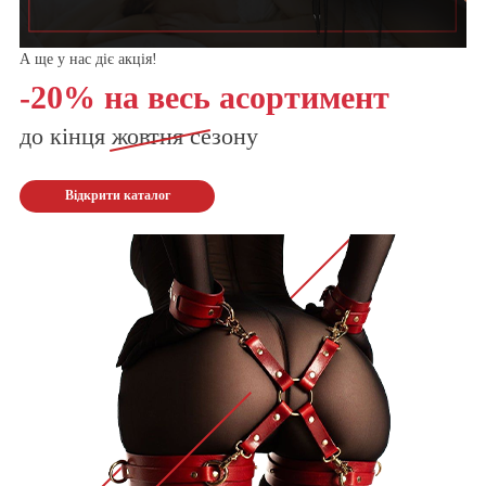
А ще у нас діє акція!
-20% на весь асортимент
до кінця
жовтня
сезону
Відкрити каталог