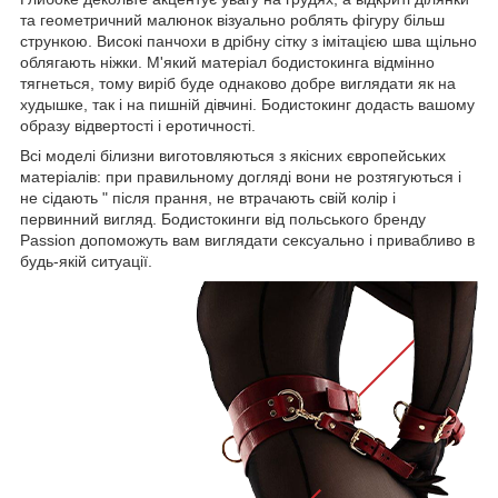
та геометричний малюнок візуально роблять фігуру більш
стрункою. Високі панчохи в дрібну сітку з імітацією шва щільно
облягають ніжки. М'який матеріал бодистокинга відмінно
тягнеться, тому виріб буде однаково добре виглядати як на
худышке, так і на пишній дівчині. Бодистокинг додасть вашому
образу відвертості і еротичності.
Всі моделі білизни виготовляються з якісних європейських
матеріалів: при правильному догляді вони не розтягуються і
не сідають " після прання, не втрачають свій колір і
первинний вигляд. Бодистокинги від польського бренду
Passion допоможуть вам виглядати сексуально і привабливо в
будь-якій ситуації.