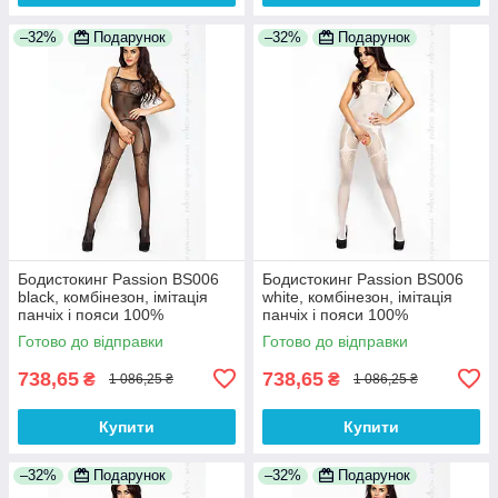
–32%
Подарунок
–32%
Подарунок
Бодистокинг Passion BS006
Бодистокинг Passion BS006
black, комбінезон, імітація
white, комбінезон, імітація
панчіх і пояси 100%
панчіх і пояси 100%
Анонімності
Анонімності
Готово до відправки
Готово до відправки
738,65
738,65
₴
₴
1 086,25 ₴
1 086,25 ₴
Купити
Купити
–32%
Подарунок
–32%
Подарунок