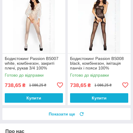
Бодистокинг Passion BS007
Бодистокинг Passion BS008
white, комбінезон, закриті
black, комбінезон, імітація
плечі, рукав 3/4 100%
панчіх і пояси 100%
Анонімності
Анонімності
Готово до відправки
Готово до відправки
738,65
738,65
₴
₴
1 086,25 ₴
1 086,25 ₴
Купити
Купити
Показати ще
Про нас