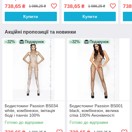
100% Анонімності
100% Анонімності
100%
738,65
738,65
738
₴
₴
1 086,25 ₴
1 086,25 ₴
Купити
Купити
Акційні пропозиції та новинки
–32%
Подарунок
–32%
Подарунок
Бодистокинг Passion BS034
Бодистокинг Passion BS001
white, комбінезон, імітація
black, комбінезон, велика
боді і панчіх 100%
сітка 100% Анонімності
Анонімності
Готово до відправки
Готово до відправки