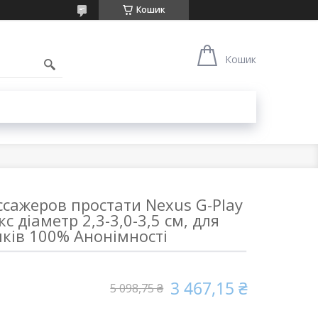
Кошик
1
Кошик
сажеров простати Nexus G-Play
кс діаметр 2,3-3,0-3,5 см, для
ків 100% Анонімності
3 467,15 ₴
5 098,75 ₴