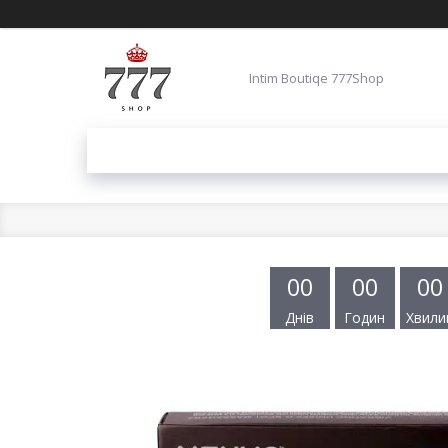
Intim Boutiqe 777Shop
0
0
0
0
0
0
Днів
Годин
Хвили