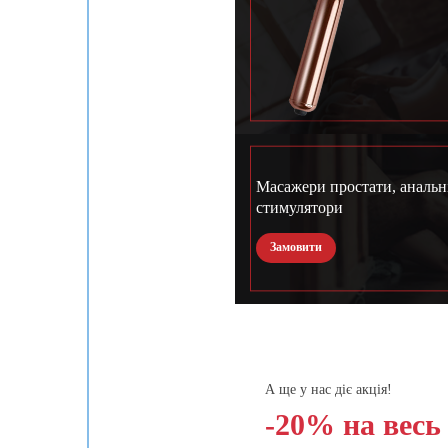
Масажери простати, анальн
стимулятори
Замовити
А ще у нас діє акція!
-20% на весь