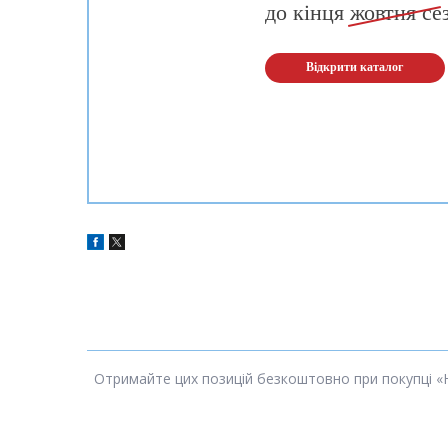
до кінця
жовтня
се
Відкрити каталог
Отримайте цих позицій безкоштовно при покупці «На