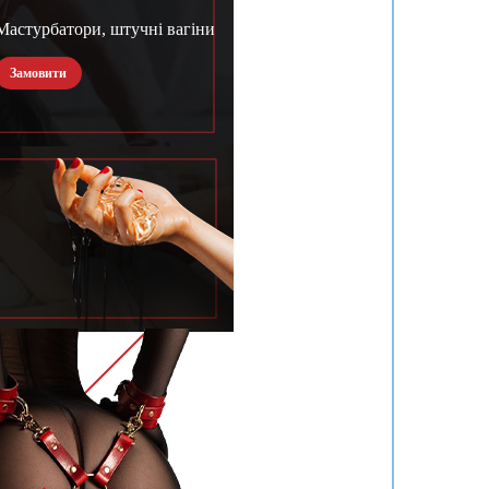
Мастурбатори, штучні вагіни
Замовити