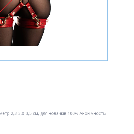
етр 2,3-3,0-3,5 см, для новачків 100% Анонімності»