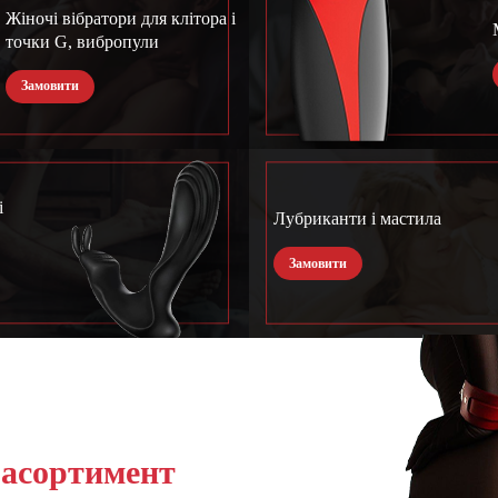
Жіночі вібратори для клітора і
точки G, вибропули
Замовити
і
Лубриканти і мастила
Замовити
 асортимент