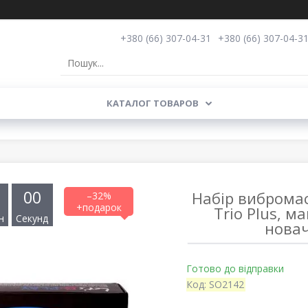
+380 (66) 307-04-31
+380 (66) 307-04-3
КАТАЛОГ ТОВАРОВ
0
0
Набір вибромас
–32%
Trio Plus, ма
н
Секунд
новач
Готово до відправки
Код:
SO2142