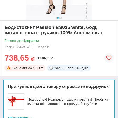
Бодистокинг Passion BS035 white, боді,
імітація топа і трусиків 100% Анонімності
Готово до відправки
Код: PBS035W
Роздріб
738,65
₴
1 086,25 ₴
Економія
347.60 ₴
Залишилось
13 днів
При купівлі цього товару отримайте подарунок
Подарунок! Кожному нашому клієнту! Пробник
змазки або масажного крему або кубики
Приховати