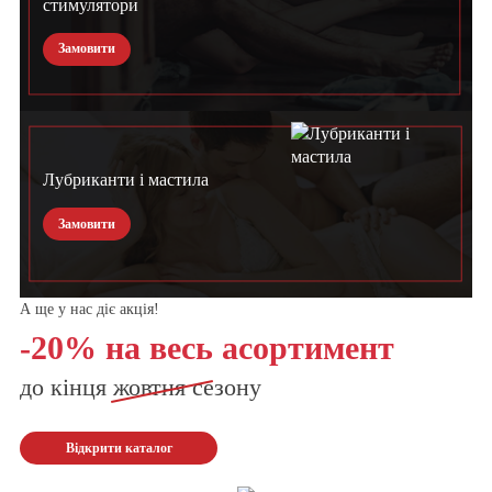
стимулятори
Замовити
Лубриканти і мастила
Замовити
А ще у нас діє акція!
-20% на весь асортимент
до кінця
жовтня
сезону
Відкрити каталог