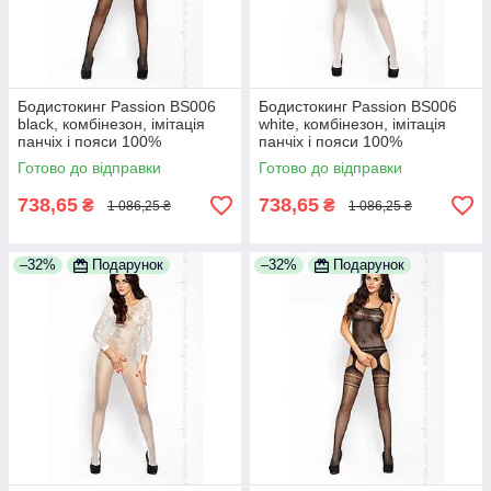
Бодистокинг Passion BS006
Бодистокинг Passion BS006
black, комбінезон, імітація
white, комбінезон, імітація
панчіх і пояси 100%
панчіх і пояси 100%
Анонімності
Анонімності
Готово до відправки
Готово до відправки
738,65
738,65
₴
₴
1 086,25 ₴
1 086,25 ₴
–32%
Подарунок
–32%
Подарунок