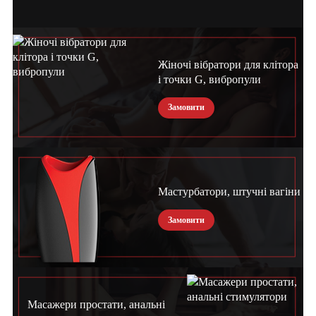
Жіночі вібратори для клітора
і точки G, вибропули
Замовити
Мастурбатори, штучні вагіни
Замовити
Масажери простати, анальні