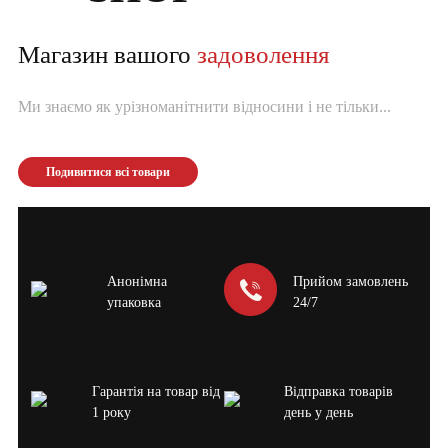
Магазин вашого
задоволення
Ми знаємо як урізноманітнити відносини і не тільки...
Подивитися всі товари
Анонімна
Прийом замовлень
упаковка
24/7
Гарантія на товар від
Відправка товарів
1 року
день у день