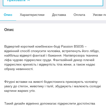
Опис
Характеристики
Доставка
Оплата
Умови п
Опис
Відвертий короткий комбінезон-боді Passion BS035 –
відмінний спосіб спокусити чоловіка, встрепенуть його лібідо,
найбільш відверті фантазії і бажання. Напівпрозора тканина
ліфа чудово підкреслює груди. Фантазійний декор плечей
підкреслює крихкість і відвертість тіла жінки, а також надає
образу невинності.
Фігурні вставки на животі бодистокинга приковують чоловічу
увагу до стегон, животику і талії, збуджують і малюють солодкі
картини жарких утіх.
Такий дизайн відмінно допомагає підкреслити достоїнства