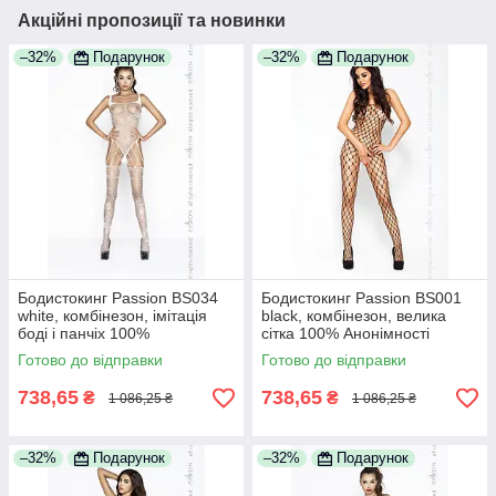
Акційні пропозиції та новинки
–32%
Подарунок
–32%
Подарунок
Бодистокинг Passion BS034
Бодистокинг Passion BS001
white, комбінезон, імітація
black, комбінезон, велика
боді і панчіх 100%
сітка 100% Анонімності
Анонімності
Готово до відправки
Готово до відправки
738,65
738,65
₴
₴
1 086,25 ₴
1 086,25 ₴
–32%
Подарунок
–32%
Подарунок