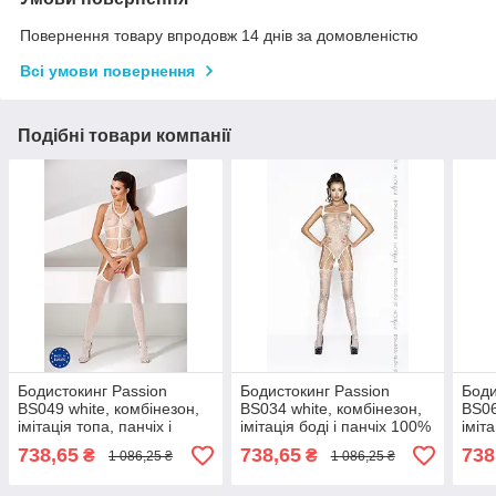
Повернення товару впродовж 14 днів за домовленістю
Всі умови повернення
Подібні товари компанії
Бодистокинг Passion
Бодистокинг Passion
Боди
BS049 white, комбінезон,
BS034 white, комбінезон,
BS06
імітація топа, панчіх і
імітація боді і панчіх 100%
іміта
пояси 100% Анонімності
Анонімності
голь
738,65
738,65
738
₴
₴
1 086,25 ₴
1 086,25 ₴
Анон