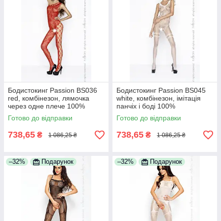
Бодистокинг Passion BS036
Бодистокинг Passion BS045
red, комбінезон, лямочка
white, комбінезон, імітація
через одне плече 100%
панчіх і боді 100%
Анонімності
Анонімності
Готово до відправки
Готово до відправки
738,65
738,65
₴
₴
1 086,25 ₴
1 086,25 ₴
–32%
Подарунок
–32%
Подарунок