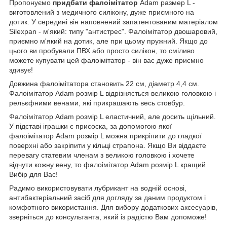
Пропонуємо
придбати фалоімітатор
Adam размер L -
виготовлений з медичного силікону, дуже приємного на
дотик. У середині він наповнений запатентованим матеріалом
Silexpan - м'який: типу "антистрес". Фалоімітатор двошаровий,
приємно м'який на дотик, але при цьому пружний. Якщо до
цього ви пробували ПВХ або просто силікон, то сміливо
можете купувати цей фалоімітатор - він вас дуже приємно
здивує!
Довжина фалоімітатора становить 22 см, діаметр 4,4 см.
Фалоімітатор Adam розмір L відрізняється великою головкою і
рельєфними венами, які прикрашають весь стовбур.
Фалоімітатор Adam розмір L еластичний, але досить щільний.
У підставі іграшки є присоска, за допомогою якої
фалоімітатор Adam розмір L можна прикріпити до гладкої
поверхні або закріпити у кільці страпона. Якщо Ви віддаєте
перевагу статевим членам з великою головкою і хочете
відчути кожну вену, то фалоімітатор Adam розмір L кращий
Вибір для Вас!
Радимо використовувати лубрикант на водній основі,
антибактеріальний засіб для догляду за даним продуктом і
комфотного використання. Для вибору додаткових аксесуарів,
зверніться до консультанта, який із радістю Вам допоможе!