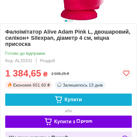
Фалоімітатор Alive Adam Pink L, двошаровий,
силікон+ Silexpan, діаметр 4 см, міцна
присоска
Готово до відправки
Код: AL20331
Роздріб
1 384,65
₴
2 036,25 ₴
Економія
651.60 ₴
Залишилось
13 днів
Купити
або
Купити з