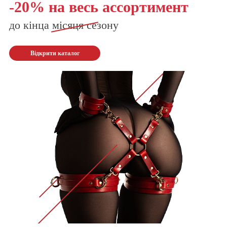
-20% на весь ассортимент
до кінца
місяця
сезону
Відкрити каталог