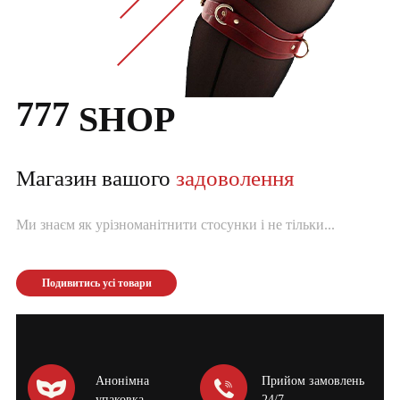
777
SHOP
Магазин вашого
задоволення
Ми знаєм як урізноманітнити стосунки і не тільки...
Подивитись усі товари
Анонімна
Прийом замовлень
упаковка
24/7