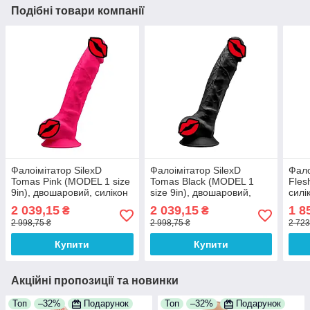
Подібні товари компанії
Фалоімітатор SilexD
Фалоімітатор SilexD
Фало
Tomas Pink (MODEL 1 size
Tomas Black (MODEL 1
Fles
9in), двошаровий, силікон
size 9in), двошаровий,
силі
+ Silexpan, діаметр 4,9см,
силікон+Silexpan, діаметр
діам
2 039,15
2 039,15
1 8
₴
₴
на присосці
4,9 см, на присосці
прис
2 998,75 ₴
2 998,75 ₴
2 723
Купити
Купити
Акційні пропозиції та новинки
Топ
–32%
Подарунок
Топ
–32%
Подарунок