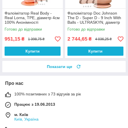
Фалоімітатор Real Body -
Фалоімітатор Doc Johnson
Real Lorna, TPE, діаметр 4см
The D - Super D - 9 Inch With
100% Анонімності
Balls - ULTRASKYN, діаметр
6,4 см 100% Анонімності
Готово до відправки
Готово до відправки
951,15
2 744,65
₴
₴
1 398,75 ₴
4 036,25 ₴
Купити
Купити
Показати ще
Про нас
100% позитивних з 73 відгуків за рік
Працює з 19.06.2013
м. Київ
Київ, Україна