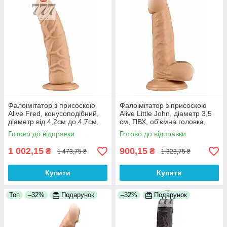
Фалоімітатор з присоскою
Фалоімітатор з присоскою
Alive Fred, конусоподібний,
Alive Little John, діаметр 3,5
діаметр від 4,2см до 4,7см,
см, ПВХ, об’ємна головка,
ПВХ, рельєфний, шовковисте
міцна присоска
Готово до відправки
Готово до відправки
покриття
1 002,15
900,15
₴
₴
1 473,75 ₴
1 323,75 ₴
Купити
Купити
Топ
–32%
Подарунок
–32%
Подарунок