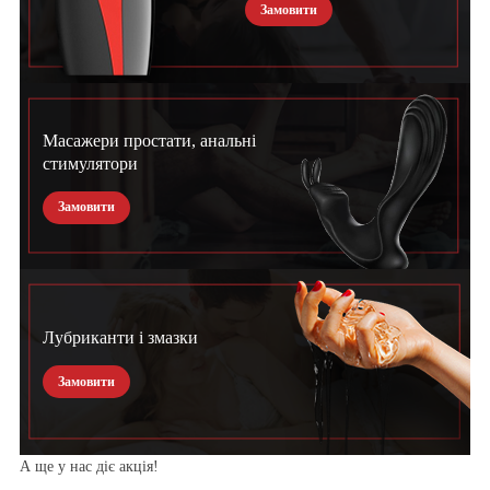
Замовити
Масажери простати, анальні
стимулятори
Замовити
Лубриканти і змазки
Замовити
А ще у нас діє акція!