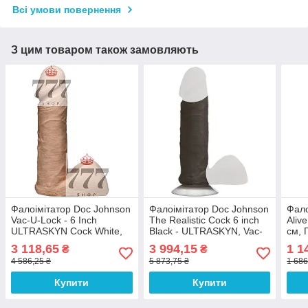
Всі умови повернення
З цим товаром також замовляють
Фалоімітатор Doc Johnson
Фалоімітатор Doc Johnson
Фало
Vac-U-Lock - 6 Inch
The Realistic Cock 6 inch
Aliv
ULTRASKYN Cock White,
Black - ULTRASKYN, Vac-
см, 
діаметр 4,3 см 100%
U-Lock, діаметр 4,3 см
для 
3 118,65
3 994,15
1 1
₴
₴
Анонімності
100% Анонімності
анал
4 586,25 ₴
5 873,75 ₴
1 686
Купити
Купити