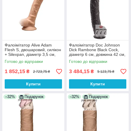
Фалоімітатор Alive Adam
Фалоімітатор Doc Johnson
Flesh S, двошаровий, силікон
Dick Rambone Black Cock,
+ Silexpan, діаметр 3,5 см,
діаметр 6 см, довжина 42 см,
міцна присоска
ПВХ 100% Анонімності
Готово до відправки
Готово до відправки
1 852,15
3 484,15
₴
₴
2 723,75 ₴
5 123,75 ₴
Купити
Купити
–32%
Подарунок
–32%
Подарунок