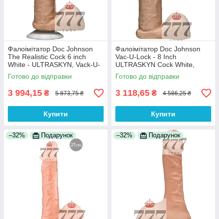
Фалоімітатор Doc Johnson
Фалоімітатор Doc Johnson
The Realistic Cock 6 inch
Vac-U-Lock - 8 Inch
White - ULTRASKYN, Vack-U-
ULTRASKYN Cock White,
Lock, діаметр 4,3 см 100%
діаметр 5,1 см 100%
Готово до відправки
Готово до відправки
Анонімності
Анонімності
3 994,15
3 118,65
₴
₴
5 873,75 ₴
4 586,25 ₴
Купити
Купити
–32%
Подарунок
–32%
Подарунок