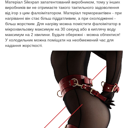
Матеріал Silexpan запатентований виробником, тому у інших
виробників ви не отримаєте такого тактильного задоволення
від ігор з цим фалоімітатором. Матеріал термореактівен - при
нагріванні він стає більш піддатливим, а при охолодженні -
більш жорстким. Для нагріву можна помістити фалоімітатор в
мікрохвильовку максимум на 30 секунд або в киплячу воду
максимум на 2 хвилини. Будьте обережні - можна обпектися!
У холодильник можна поміщати на необмежений час для
надання жорсткості.