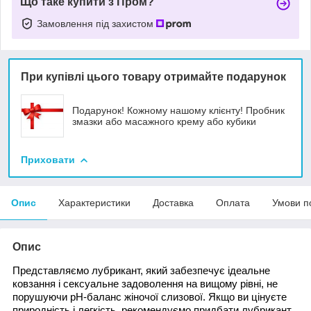
Що таке купити з Пром?
Замовлення під захистом
При купівлі цього товару отримайте подарунок
Подарунок! Кожному нашому клієнту! Пробник
змазки або масажного крему або кубики
Приховати
Опис
Характеристики
Доставка
Оплата
Умови п
Опис
Представляємо лубрикант, який забезпечує ідеальне
ковзання і сексуальне задоволення на вищому рівні, не
порушуючи pH-баланс жіночої слизової. Якщо ви цінуєте
природність і легкість, рекомендуємо придбати лубрикант