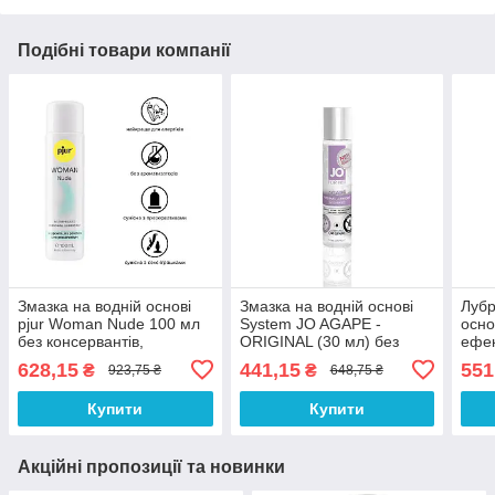
Подібні товари компанії
Змазка на водній основі
Змазка на водній основі
Лубр
pjur Woman Nude 100 мл
System JO AGAPE -
осно
без консервантів,
ORIGINAL (30 мл) без
ефек
парабенів, гліцерину
гліцерину, гліколю і
без 
628,15
441,15
551
₴
₴
923,75 ₴
648,75 ₴
100% Анонімності
парабенів 100%
Анон
Анонімності
Купити
Купити
Акційні пропозиції та новинки