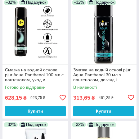
–32%
Подарунок
–32%
Подарунок
Смазка на водной основе
Змазка на водній основі pjur
pjur Aqua Panthenol 100 мл с
Aqua Panthenol 30 мл з
пантенолом, уход и
пантенолом, догляд і
увлажнение 100%
зволоження 100%
Готово до відправки
В наявності
Анонімності
Анонімності
628,15
313,65
₴
₴
923,75 ₴
461,25 ₴
Купити
Купити
–32%
Подарунок
–32%
Подарунок