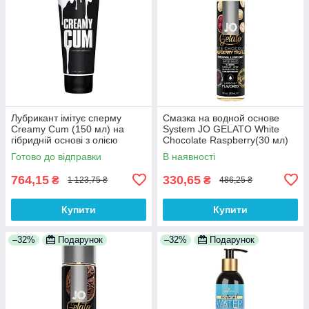
Лубрикант імітує сперму
Смазка на водной основе
Creamy Cum (150 мл) на
System JO GELATO White
гібридній основі з олією
Chocolate Raspberry(30 мл)
звіробою 100% Анонімності
без сахара и парабенов
Готово до відправки
В наявності
100% Анонімності
764,15
330,65
₴
₴
1 123,75 ₴
486,25 ₴
Купити
Купити
–32%
Подарунок
–32%
Подарунок