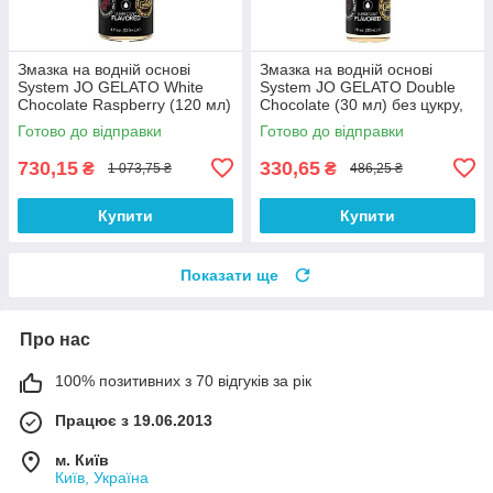
Змазка на водній основі
Змазка на водній основі
System JO GELATO White
System JO GELATO Double
Chocolate Raspberry (120 мл)
Chocolate (30 мл) без цукру,
без цукру і парабенів 100%
парабенів і гліколя 100%
Готово до відправки
Готово до відправки
Анонімності
Анонімності
730,15
330,65
₴
₴
1 073,75 ₴
486,25 ₴
Купити
Купити
Показати ще
Про нас
100% позитивних з 70 відгуків за рік
Працює з 19.06.2013
м. Київ
Київ, Україна