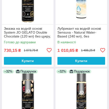
Змазка на водній основі
Лубрикант на водній основі
System JO GELATO Double
Sensuva - Natural Water-
Chocolate (120 мл) без цукру,
Based (240 мл), без
парабенів і гліколя 100%
гліцерину і парабенів 100%
Готово до відправки
В наявності
Анонімності
Анонімності
730,15
1 010,65
₴
₴
1 073,75 ₴
1 486,25 ₴
Купити
Купити
–32%
Подарунок
–32%
Подарунок