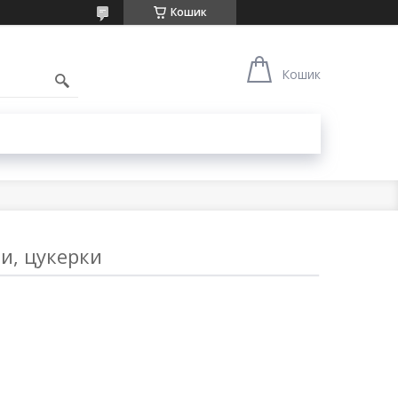
Кошик
1
Кошик
ли, цукерки