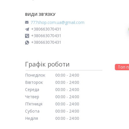
777shop.com.ua@gmail.com
+380663070431
+380663070431
+380663070431
Графік роботи
Топ 
Понеділок
00:00
24:00
Вівторок
00:00
24:00
Середа
00:00
24:00
Четвер
00:00
24:00
Пʼятниця
00:00
24:00
Субота
00:00
24:00
Неділя
00:00
24:00