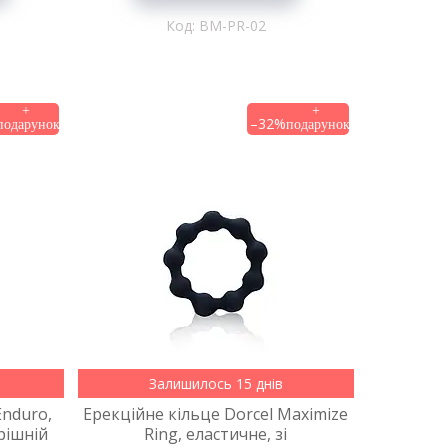
BM-PR-02
–32%
Залишилось 15 днів
Enduro,
Ерекційне кільце Dorcel Maximize
рішній
Ring, еластичне, зі