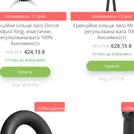
Залишилось 15 днів
Залишилось 15 днів
кційне кільце ласо Dorcel
Ерекційне кільце ласо Mr.
Adjust Ring, еластичне,
регульована вага 1
регульована вага 100%
Анонімності
Анонімності
628,15 ₴
923,75 ₴
424,15 ₴
623,75 ₴
Готово до відправки
Готово до відправки
Купити
Купити
SO1729
MD0104
–32%
–32%