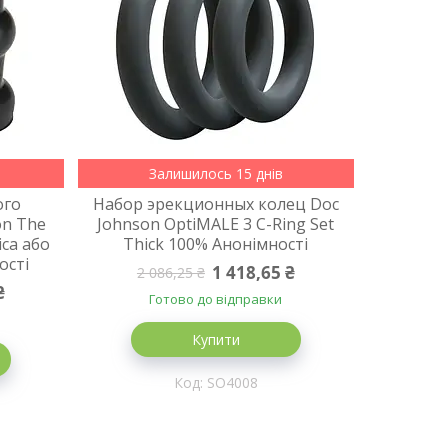
Залишилось 15 днів
ого
Набор эрекционных колец Doc
on The
Johnson OptiMALE 3 C-Ring Set
іса або
Thick 100% Анонімності
ості
1 418,65 ₴
2 086,25 ₴
₴
Готово до відправки
Купити
SO4008