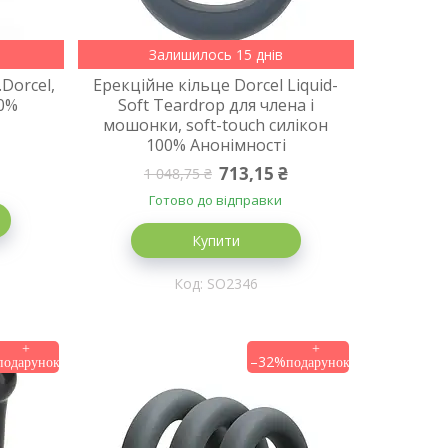
Залишилось 15 днів
Dorcel,
Ерекційне кільце Dorcel Liquid-
00%
Soft Teardrop для члена і
мошонки, soft-touch силікон
100% Анонімності
713,15 ₴
1 048,75 ₴
Готово до відправки
Купити
SO2346
–32%