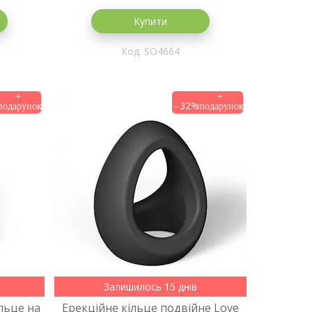
Купити
SO4664
–32%
Залишилось 15 днів
льце на
Ерекційне кільце подвійне Love