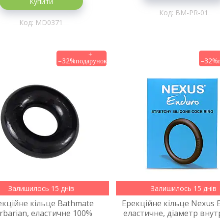
Купити
BM-PR-01
MD0371
–32%
–32%
Залишилось 15 днів
Залишилось 15 днів
екційне кільце Bathmate
Ерекційне кільце Nexus 
rbarian, еластичне 100%
еластичне, діаметр внут