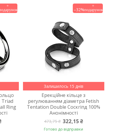
–32%
Залишилось 15 днів
кольцо
Ерекційне кільце з
 Triad
регулюванням діаметра Fetish
ll Ring
Tentation Double Соскгіпд 100%
ості
Анонімності
₴
322,15 ₴
473,75 ₴
Готово до відправки