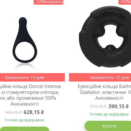
–32%
–32%
Залишилось 15 днів
Залишилось 15 днів
ійне кільце Dorcel Intense
Ерекційне кільце Bath
 зі стимулятором клітора,
Gladiator, еластичне 
чок або промежини 100%
Анонімності
Анонімності
390,15 ₴
573,75 ₴
628,15 ₴
923,75 ₴
Готово до відправки
Готово до відправки
Купити