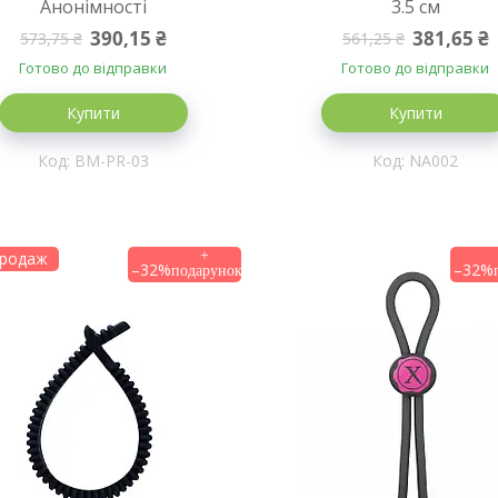
Анонімності
3.5 см
390,15 ₴
381,65 ₴
573,75 ₴
561,25 ₴
Готово до відправки
Готово до відправки
Купити
Купити
BM-PR-03
NA002
продаж
–32%
–32%