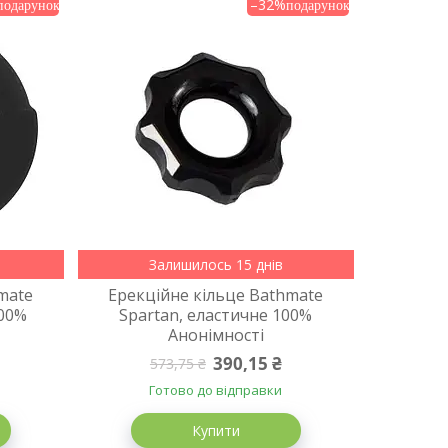
–32%
Залишилось 15 днів
mate
Ерекційне кільце Bathmate
100%
Spartan, еластичне 100%
Анонімності
390,15 ₴
573,75 ₴
Готово до відправки
Купити