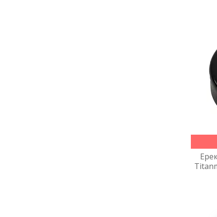
Ерек
Titanm