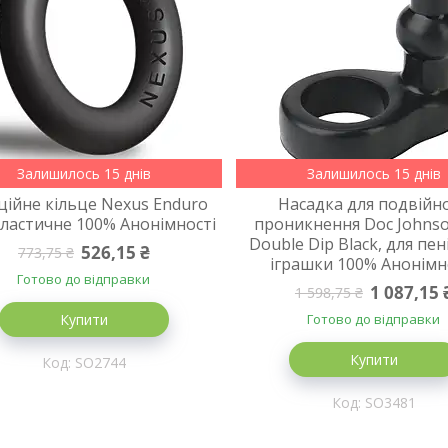
Залишилось 15 днів
Залишилось 15 днів
ційне кільце Nexus Enduro
Насадка для подвійн
 еластичне 100% Анонімності
проникнення Doc Johns
Double Dip Black, для пен
526,15 ₴
773,75 ₴
іграшки 100% Анонімн
Готово до відправки
1 087,15 
1 598,75 ₴
Купити
Готово до відправки
Купити
SO2744
SO3481