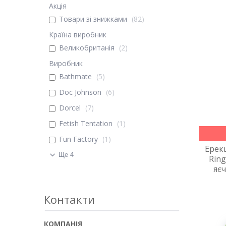
Акція
Товари зі знижками
82
Країна виробник
Великобританія
2
Виробник
Bathmate
5
Doc Johnson
6
Dorcel
7
Fetish Tentation
1
Fun Factory
1
Ерекц
Ще 4
Ring
яє
Контакти