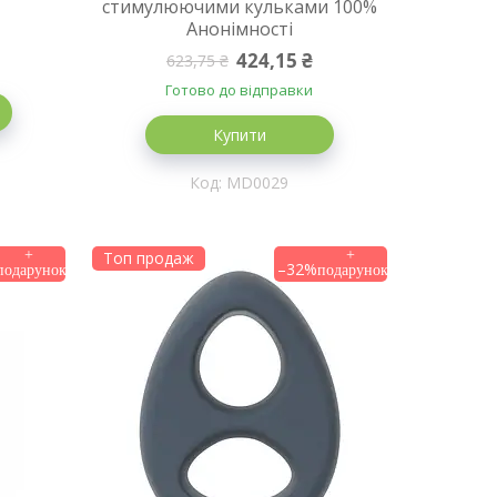
стимулюючими кульками 100%
Анонімності
424,15 ₴
623,75 ₴
Готово до відправки
Купити
MD0029
Топ продаж
–32%