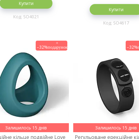
Купити
Купити
SO4021
SO4617
–32%
–32%
Залишилось 15 днів
Залишилось 15 днів
ійне кільце подвійне Love
Регульоване ерекційне кі