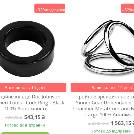
–32%
–32%
Залишилось 15 днів
Залишилось 15 днів
ційне кільце Doc Johnson
Тройное эрекционное 
en Tools - Cock Ring - Black
Sinner Gear Unbendable -
100% Анонімності
Chamber Metal Cock and Ba
- Large 100% Анонімн
543,15 ₴
798,75 ₴
1 563,15 
2 298,75 ₴
Готово до відправки
Готово до відправки