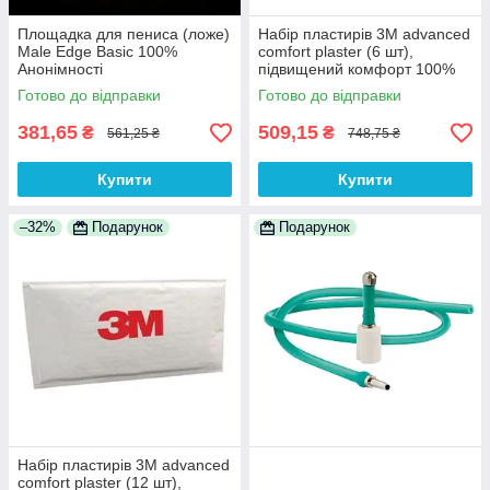
Площадка для пениса (ложе)
Набір пластирів 3M advanced
Male Edge Basic 100%
comfort plaster (6 шт),
Анонімності
підвищений комфорт 100%
Анонімності
Готово до відправки
Готово до відправки
381,65
509,15
₴
₴
561,25 ₴
748,75 ₴
Купити
Купити
–32%
Подарунок
Подарунок
Набір пластирів 3M advanced
comfort plaster (12 шт),