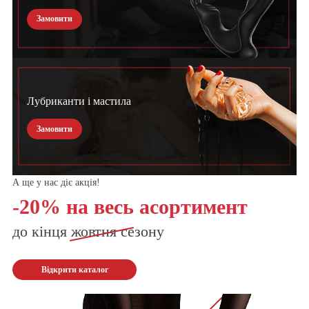
Замовити
Лубриканти і мастила
Замовити
А ще у нас діє акція!
-20% на весь асортимент
до кінця
жовтня
сезону
Відкрити каталог