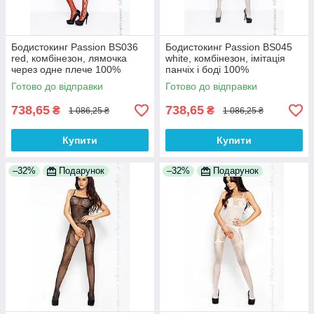
Бодистокинг Passion BS036
Бодистокинг Passion BS045
red, комбінезон, лямочка
white, комбінезон, імітація
через одне плече 100%
панчіх і боді 100%
Анонімності
Анонімності
Готово до відправки
Готово до відправки
738,65
738,65
₴
₴
1 086,25 ₴
1 086,25 ₴
Купити
Купити
–32%
Подарунок
–32%
Подарунок