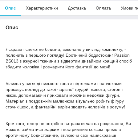
Опис
Характеристики
Доставка
Оплата
Умови п
Опис
Яскраве і спекотне білизна, виконане у вигляді комплекту, -
полонить з першого погляду! Еротичний бодистокинг Passion
BS013 з ажурної тканини з відвертим дизайном кращий спосіб
збудити чоловіка і розжарити його фантазії до межі!
Білизна у вигляді низького топа з підтяжками і панчохами
приковує погляд до такої чарівної грудей, живота, стегон і
ніжок, допомагаючи приховати можливі недоліки фігури.
Матеріал з поздовжнім малюнком візуально робить фігуру
стрункішою, а фантазійні вирізи зводять чоловіків з розуму!
Крім того, тепер не потрібно витрачати час на роздягання, Ви
можете займатися жарким і нестримним сексом прямо в
еротичному бодистокинге, втілюючи свої найяскравіші