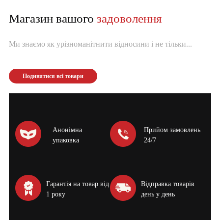
Магазин вашого
задоволення
Ми знаємо як урізноманітнити відносини і не тільки...
Подивитися всі товари
Анонімна
Прийом замовлень
упаковка
24/7
Гарантія на товар від
Відправка товарів
1 року
день у день