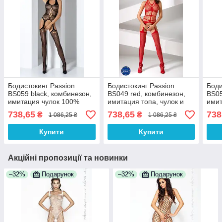
Бодистокинг Passion
Бодистокинг Passion
Боди
BS059 black, комбинезон,
BS049 red, комбинезон,
BS05
имитация чулок 100%
имитация топа, чулок и
имит
Анонімності
пояса 100% Анонімності
100%
738,65
738,65
738
₴
₴
1 086,25 ₴
1 086,25 ₴
Купити
Купити
Акційні пропозиції та новинки
–32%
Подарунок
–32%
Подарунок