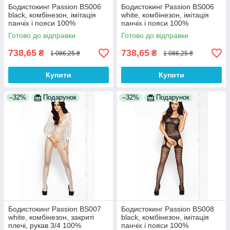
Бодистокинг Passion BS006
Бодистокинг Passion BS006
black, комбінезон, імітація
white, комбінезон, імітація
панчіх і пояси 100%
панчіх і пояси 100%
Анонімності
Анонімності
Готово до відправки
Готово до відправки
738,65
738,65
₴
₴
1 086,25 ₴
1 086,25 ₴
Купити
Купити
–32%
Подарунок
–32%
Подарунок
Бодистокинг Passion BS007
Бодистокинг Passion BS008
white, комбінезон, закриті
black, комбінезон, імітація
плечі, рукав 3/4 100%
панчіх і пояси 100%