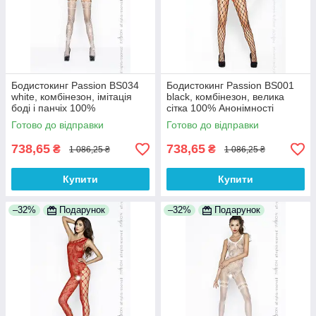
Бодистокинг Passion BS034
Бодистокинг Passion BS001
white, комбінезон, імітація
black, комбінезон, велика
боді і панчіх 100%
сітка 100% Анонімності
Анонімності
Готово до відправки
Готово до відправки
738,65
738,65
₴
₴
1 086,25 ₴
1 086,25 ₴
Купити
Купити
–32%
Подарунок
–32%
Подарунок